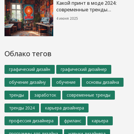
Какой принт в моде 2024:
современные тренды
графического дизайна
4 июня 2025
Облако тегов
графический дизайн
графический дизайнер
обучение дизайну
обучение
основы дизайна
тренды
заработок
современные тренды
тренды 2024
карьера дизайнера
профессия дизайнера
фриланс
карьера
программы для дизайна
навыки дизайнера