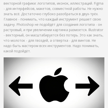
векторной графики: логотипов, иконок, иллюстраций. Figma
- для интерфейсов, макетов, совместной работы. Не нужно
знать всё. Достаточно глубоко разобраться в двух-трёх.
Главное - понимать, что каждый инструмент решает свою
задачу. Photoshop не подойдёт для создания логотипа - он
растровый, и при увеличении картинка размоется. Illustrator
- векторный, он масштабируется без потерь. Это как знать,
что молоток - для гвоздей, а отвертка - для винтов. Не
надо быть мастером всех инструментов. Надо понимать,
какой подойдёт.