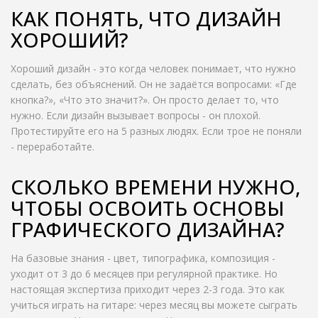
КАК ПОНЯТЬ, ЧТО ДИЗАЙН
ХОРОШИЙ?
Хороший дизайн - это когда человек понимает, что нужно
сделать, без объяснений. Он не задаётся вопросами: «Где
кнопка?», «Что это значит?». Он просто делает то, что
нужно. Если дизайн вызывает вопросы - он плохой.
Протестируйте его на 5 разных людях. Если трое не поняли
- переработайте.
СКОЛЬКО ВРЕМЕНИ НУЖНО,
ЧТОБЫ ОСВОИТЬ ОСНОВЫ
ГРАФИЧЕСКОГО ДИЗАЙНА?
На базовые знания - цвет, типографика, композиция -
уходит от 3 до 6 месяцев при регулярной практике. Но
настоящая экспертиза приходит через 2-3 года. Это как
учиться играть на гитаре: через месяц вы можете сыграть