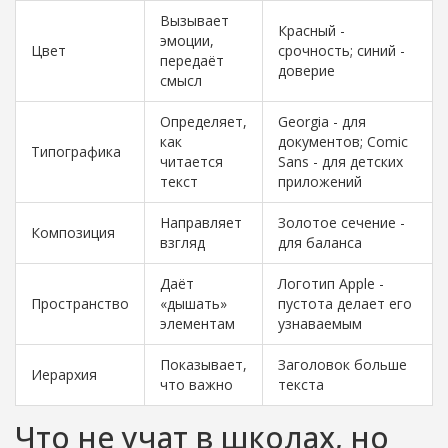
Вызывает
Красный -
эмоции,
Цвет
срочность; синий -
передаёт
доверие
смысл
Определяет,
Georgia - для
как
документов; Comic
Типографика
читается
Sans - для детских
текст
приложений
Направляет
Золотое сечение -
Композиция
взгляд
для баланса
Даёт
Логотип Apple -
Пространство
«дышать»
пустота делает его
элементам
узнаваемым
Показывает,
Заголовок больше
Иерархия
что важно
текста
Что не учат в школах, но