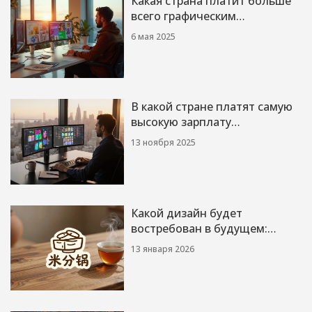
Какая страна платит больше
всего графическим
дизайнерам: где искать
6 мая 2025
высокие зарплаты
В какой стране платят самую
высокую зарплату
графическому дизайнеру в
13 ноября 2025
2025 году?
Какой дизайн будет
востребован в будущем:
тренды 2026 и дальше
13 января 2026