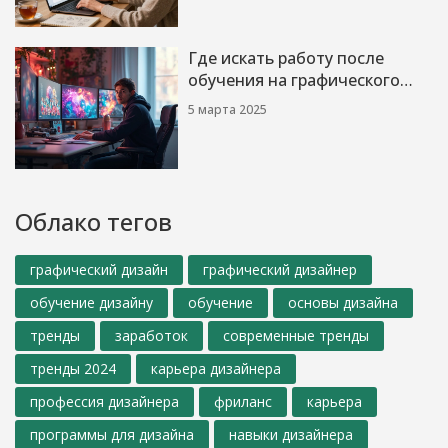
Где искать работу после
обучения на графического
дизайнера?
5 марта 2025
Облако тегов
графический дизайн
графический дизайнер
обучение дизайну
обучение
основы дизайна
тренды
заработок
современные тренды
тренды 2024
карьера дизайнера
профессия дизайнера
фриланс
карьера
программы для дизайна
навыки дизайнера