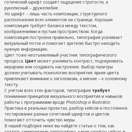
готический шрифт создаёт ощущение строгости, а
рукописный – дружелюбие.
Но шрифт – лишь часть
композиции
,
структурного
расположения всех элементов на странице
. Хорошая
композиция требует баланса между текстом,
изображениями и пустым пространством. Когда
композиция построена правильно, типография усиливает
визуальный поток и помогает зрителю быстро находить
нужную информацию.
Цвет тоже неотъемлемый участник типографического
процесса.
Цвет
может усиливать контраст, подчеркивать
иерархию или создавать настроение. Выбор палитры
должен учитывать психологию восприятия: яркие цвета
привлекают внимание к заголовкам, а мягкие – к основному
тексту.
С учётом всех этих факторов, типография
требует
понимания принципов визуального восприятия и навыков
работы с программами вроде Photoshop и Illustrator.
Практика в реальных проектах, разбор кейсов и постоянное
тестирование разных сочетаний шрифтов и цветов
помогают отточить чувство меры.
В нашей подборке ниже вы найдёте статьи о том, как
создать гармоничную типографику, какие шрифты сейчас в