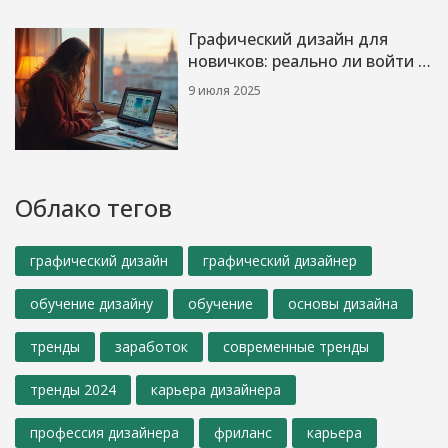
Графический дизайн для
новичков: реально ли войти в
профессию без IT-опыта
9 июля 2025
Облако тегов
графический дизайн
графический дизайнер
обучение дизайну
обучение
основы дизайна
тренды
заработок
современные тренды
тренды 2024
карьера дизайнера
профессия дизайнера
фриланс
карьера