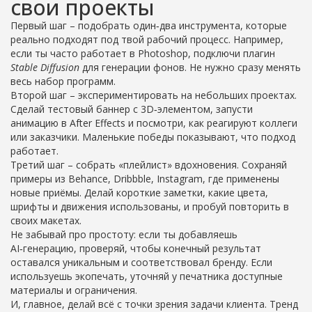
свои проекты
Первый шаг – подобрать один‑два инструмента, которые
реально подходят под твой рабочий процесс. Например,
если ты часто работает в Photoshop, подключи плагин
Stable Diffusion
для генерации фонов. Не нужно сразу менять
весь набор программ.
Второй шаг – экспериментировать на небольших проектах.
Сделай тестовый баннер с 3D‑элементом, запусти
анимацию в After Effects и посмотри, как реагируют коллеги
или заказчики. Маленькие победы показывают, что подход
работает.
Третий шаг – собрать «плейлист» вдохновения. Сохраняй
примеры из Behance, Dribbble, Instagram, где применены
новые приёмы. Делай короткие заметки, какие цвета,
шрифты и движения использованы, и пробуй повторить в
своих макетах.
Не забывай про простоту: если ты добавляешь
AI‑генерацию, проверяй, чтобы конечный результат
оставался уникальным и соответствовал бренду. Если
используешь экопечать, уточняй у печатника доступные
материалы и ограничения.
И, главное, делай всё с точки зрения задачи клиента. Тренд