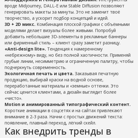
вроде Midjourney, DALL‑E или Stable Diffusion позволяют
генерировать макеты за минуты. Это не заменит твоё
творчество, а ускорит подбор концепций и идей.
3D + 2D микс.
Комбинация плоской графики с объёмными
моделями делает визуалы более живыми. Попробуй
добавить небольшие 3D‑элементы в рекламные баннеры
или фирменный стиль – клиент сразу заметит разницу.
«Anti‑design lite».
Тенденция к намеренному
«небрежному» виду, но без полной хаотичности. Применяй
грубые линии, несимметрию и ограниченную палитру, чтобы
подчеркнуть современность.
Экологичная печать и цвета.
Заказывая печатную
продукцию, выбирай краски на водной основе,
переработанные материалы и «земные» оттенки. Это
сейчас ценится клиентами, а дизайн выглядит более
«чисто».
Motion и анимированный типографический контент.
Короткие анимации в соцсетях и на сайтах привлекают
внимание в 2‑3 раза. Начни с простых движений текста:
появление, плавный переход, лёгкий скейл.
Как внедрить тренды в