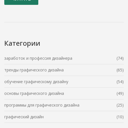
технологии и изменения в пользовательских
предпочтениях влияют на тренды, открывая новые
возможности для профессионального развития
дизайнеров. Важно понимать, где сосредоточены
основные потребности рынка, чтобы успешно
построить карьеру в этой сфере.
Категории
заработок и профессия дизайнера
(74)
тренды графического дизайна
(65)
обучение графическому дизайну
(54)
основы графического дизайна
(49)
программы для графического дизайна
(25)
графический дизайн
(10)