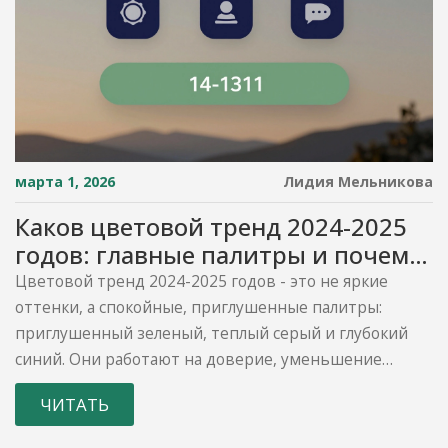
марта 1, 2026
Лидия Мельникова
Каков цветовой тренд 2024-2025
годов: главные палитры и почему
они работают
Цветовой тренд 2024-2025 годов - это не яркие
оттенки, а спокойные, приглушенные палитры:
приглушенный зеленый, теплый серый и глубокий
синий. Они работают на доверие, уменьшение
стресса и ясность восприятия. Узнайте, почему эти
ЧИТАТЬ
цвета стали стандартом для брендов и интерфейсов.