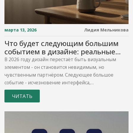
марта 13, 2026
Лидия Мельникова
Что будет следующим большим
событием в дизайне: реальные
тренды 2026 года
В 2026 году дизайн перестаёт быть визуальным
элементом - он становится невидимым, но
чувственным партнёром. Следующее большое
событие - исчезновение интерфейса,
эмоциональный AI и дизайн, который создаётся
ЧИТАТЬ
вместе с пользователем.