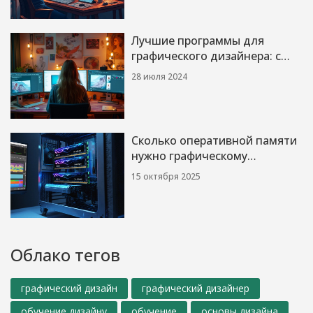
Лучшие программы для
графического дизайнера: с
чего начать?
28 июля 2024
Сколько оперативной памяти
нужно графическому
дизайнеру в 2025 году
15 октября 2025
Облако тегов
графический дизайн
графический дизайнер
обучение дизайну
обучение
основы дизайна