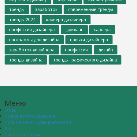
тренды
заработок
современные тренды
тренды 2024
карьера дизайнера
профессия дизайнера
фриланс
карьера
программы для дизайна
навыки дизайнера
заработок дизайнера
профессия
дизайн
тренды дизайна
тренды графического дизайна
Меню
О нас
Условия использования
Политика конфиденциальности
PIPL
Связаться с нами