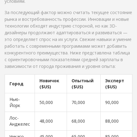
условиям.
За последующий фактор можно считать текущее состояние
рынка и востребованность профессии. Инновации и новые
технологии обходят индустрию стороной, но как 3D-
дизайнеры продолжают адаптироваться и развиваться —
это определяет спрос на их услуги. Свежие навыки и умение
работать с современными программами может добавить
конкурентного преимущества. Ниже представлена таблица
с ориентировочными показателями средней зарплаты в
зависимости от города проживания и уровня опыта:
Новичок
Опытный
Эксперт
Город
($US)
($US)
($US)
Нью-
50,000
70,000
90,000
Йорк
Лос-
48,000
68,000
88,000
Анджелес
Чикаго
45,000
65,000
85,000