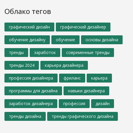
Облако тегов
графический дизайн
графический дизайнер
обучение дизайну
обучение
основы дизайна
тренды
заработок
современные тренды
тренды 2024
карьера дизайнера
профессия дизайнера
фриланс
карьера
программы для дизайна
навыки дизайнера
заработок дизайнера
профессия
дизайн
тренды дизайна
тренды графического дизайна