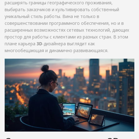
расширять границы географического проживания,
выбирать заказчиков и культивировать собственный
уникальный стиль работы. Вина не только в
совершенствовании программного обеспечения, но и в
расширенных возможностях сетевых технологий, дающих
простор для работы с клиентами из разных стран. В этом
плане карьера
3D
-дизайнера выглядит как
многообещающая и динамично развивающаяся.