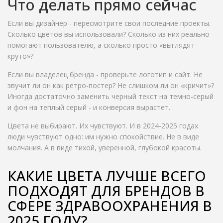
Что делать прямо сейчас
Если вы дизайнер - пересмотрите свои последние проекты.
Сколько цветов вы использовали? Сколько из них реально
помогают пользователю, а сколько просто «выглядят
круто»?
Если вы владелец бренда - проверьте логотип и сайт. Не
звучит ли он как ретро-постер? Не слишком ли он «кричит»?
Иногда достаточно заменить черный текст на темно-серый
и фон на теплый серый - и конверсия вырастет.
Цвета не выбирают. Их чувствуют. И в 2024-2025 годах
люди чувствуют одно: им нужно спокойствие. Не в виде
молчания. А в виде тихой, уверенной, глубокой красоты.
КАКИЕ ЦВЕТА ЛУЧШЕ ВСЕГО
ПОДХОДЯТ ДЛЯ БРЕНДОВ В
СФЕРЕ ЗДРАВООХРАНЕНИЯ В
2025 ГОДУ?