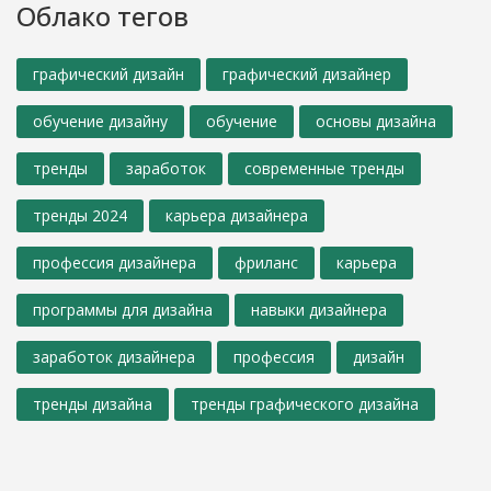
Облако тегов
графический дизайн
графический дизайнер
обучение дизайну
обучение
основы дизайна
тренды
заработок
современные тренды
тренды 2024
карьера дизайнера
профессия дизайнера
фриланс
карьера
программы для дизайна
навыки дизайнера
заработок дизайнера
профессия
дизайн
тренды дизайна
тренды графического дизайна