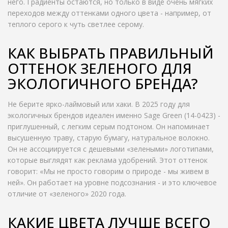
него. Градиенты остаются, но только в виде очень мягких
переходов между оттенками одного цвета - например, от
теплого серого к чуть светлее серому.
КАК ВЫБРАТЬ ПРАВИЛЬНЫЙ
ОТТЕНОК ЗЕЛЕНОГО ДЛЯ
ЭКОЛОГИЧНОГО БРЕНДА?
Не берите ярко-лаймовый или хаки. В 2025 году для
экологичных брендов идеален именно Sage Green (14-0423) -
приглушенный, с легким серым подтоном. Он напоминает
высушенную траву, старую бумагу, натуральное волокно.
Он не ассоциируется с дешевыми «зелеными» логотипами,
которые выглядят как реклама удобрений. Этот оттенок
говорит: «Мы не просто говорим о природе - мы живем в
ней». Он работает на уровне подсознания - и это ключевое
отличие от «зеленого» 2020 года.
КАКИЕ ЦВЕТА ЛУЧШЕ ВСЕГО