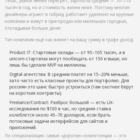
Техас, рынок менее перегрет, зарплаты средние — 70–110
тысяч в год, но и стоимость жизни ниже. Поэтому многие
дизайнеры играют в гибрид: работают удаленно на крупные
компании и живут в пригородах или маленьких городках,
откладывая больше денег.
Тип компании ещё как влияет на вашу сумму в графе доход:
Product IT: Стартовые оклады — от 95–105 тысяч, а в
unicorn-стартапах могут пообещать от 150 и выше, но
лишь бы сделали MVP на миллионы.
Digital-агентства: В среднем платят на 15–20% меньше,
зато часто есть классные проекты для портфолио. Для
россиян это шанс быстро устроиться (там охотнее берут
на короткие контракты).
Freelance/Contract: Разброс большой — есть UX-
исследования по $100 в час, но средняя ставка
колеблется около 45–70 долларов, если брать
потоковые задачи интерфейсов для сайтов и
приложений.
По специализации: самые «дорогие» компетенции — это