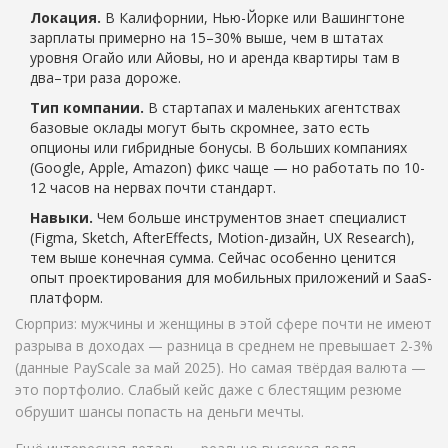
Локация.
В Калифорнии, Нью-Йорке или Вашингтоне
зарплаты примерно на 15–30% выше, чем в штатах
уровня Огайо или Айовы, но и аренда квартиры там в
два–три раза дороже.
Тип компании.
В стартапах и маленьких агентствах
базовые оклады могут быть скромнее, зато есть
опционы или гибридные бонусы. В больших компаниях
(Google, Apple, Amazon) фикс чаще — но работать по 10-
12 часов на нервах почти стандарт.
Навыки.
Чем больше инструментов знает специалист
(Figma, Sketch, AfterEffects, Motion-дизайн, UX Research),
тем выше конечная сумма. Сейчас особенно ценится
опыт проектирования для мобильных приложений и SaaS-
платформ.
Сюрприз: мужчины и женщины в этой сфере почти не имеют
разрыва в доходах — разница в среднем не превышает 2-3%
(данные PayScale за май 2025). Но самая твёрдая валюта —
это портфолио. Слабый кейс даже с блестящим резюме
обрушит шансы попасть на деньги мечты.