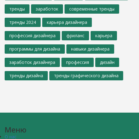
тренды
заработок
современные тренды
тренды 2024
карьера дизайнера
профессия дизайнера
фриланс
карьера
программы для дизайна
навыки дизайнера
заработок дизайнера
профессия
дизайн
тренды дизайна
тренды графического дизайна
Меню
О нас