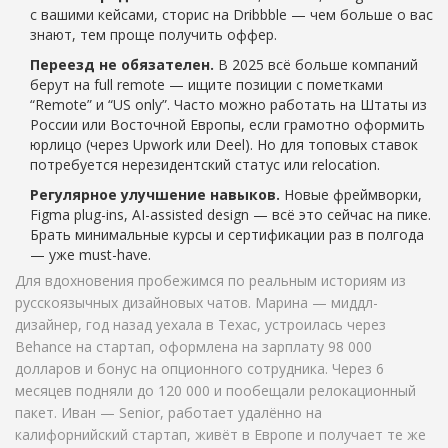
с вашими кейсами, сторис на Dribbble — чем больше о вас
знают, тем проще получить оффер.
Переезд не обязателен.
В 2025 всё больше компаний
берут на full remote — ищите позиции с пометками
“Remote” и “US only”. Часто можно работать на Штаты из
России или Восточной Европы, если грамотно оформить
юрлицо (через Upwork или Deel). Но для топовых ставок
потребуется нерезидентский статус или relocation.
Регулярное улучшение навыков.
Новые фреймворки,
Figma plug-ins, AI-assisted design — всё это сейчас на пике.
Брать минимальные курсы и сертификации раз в полгода
— уже must-have.
Для вдохновения пробежимся по реальным историям из
русскоязычных дизайновых чатов. Марина — миддл-
дизайнер, год назад уехала в Техас, устроилась через
Behance на стартап, оформлена на зарплату 98 000
долларов и бонус на опционного сотрудника. Через 6
месяцев подняли до 120 000 и пообещали релокационный
пакет. Иван — Senior, работает удалённо на
калифорнийский стартап, живёт в Европе и получает те же