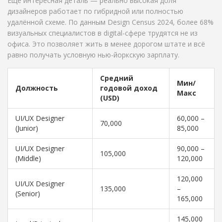
Ещё интересная деталь — реально высокая доля
дизайнеров работает по гибридной или полностью
удалённой схеме. По данным Design Census 2024, более 68%
визуальных специалистов в digital-сфере трудятся не из
офиса. Это позволяет жить в менее дорогом штате и всё
равно получать условную нью-йоркскую зарплату.
Средний
Мин/
Должность
годовой доход
Макс
(USD)
UI/UX Designer
60,000 –
70,000
(Junior)
85,000
UI/UX Designer
90,000 –
105,000
(Middle)
120,000
120,000
UI/UX Designer
135,000
–
(Senior)
165,000
145,000