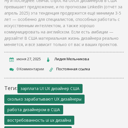
Ну и последнее: сейчас спрос на UI/UX дизайнеров в США
превышает предложение, и по прогнозам LinkedIn (отчёт за
апрель 2025) эта тенденция продержится ещё минимум 3-5
лет — особенно для специалистов, способных работать с
искусственным интеллектом, а также хорошо
коммуницировать на английском. Если есть амбиции —
дерзайте! В США материальная жизнь дизайнера реально
меняется, и всё зависит только от вас и ваших проектов.
июня 27, 2025
Лидия Мельникова
0 Комментарии
Постоянная ссылка
Теги:
зарплата UI UX дизайнер США
сколько зарабатывают UX дизайнеры
работа дизайнером в США
востребованность ui ux дизайна