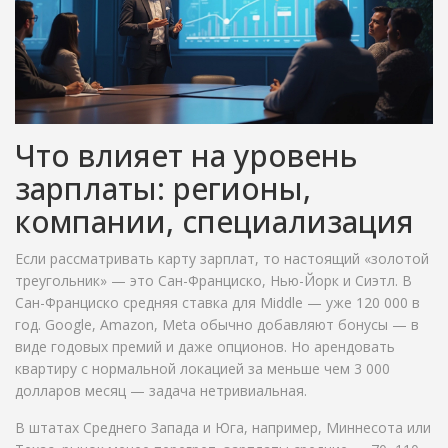
Что влияет на уровень
зарплаты: регионы,
компании, специализация
Если рассматривать карту зарплат, то настоящий «золотой
треугольник» — это Сан-Франциско, Нью-Йорк и Сиэтл. В
Сан-Франциско средняя ставка для Middle — уже 120 000 в
год. Google, Amazon, Meta обычно добавляют бонусы — в
виде годовых премий и даже опционов. Но арендовать
квартиру с нормальной локацией за меньше чем 3 000
долларов месяц — задача нетривиальная.
В штатах Среднего Запада и Юга, например, Миннесота или