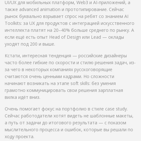
UI/UX для мобильных платформ, Web3 и AI-приложений, а
также advanced animation и прототипирование. Сейчас
рынок буквально взрывает спрос на ребят со знанием AI
Toolkits: за UX для продуктов с интеграцией искусственного
интеллекта платят на 20–40% больше среднего по рынку. А
если ещё есть опыт Head of Design или Lead — оклады
уходят под 200 и выше.
Кстати, интересная тенденция — российские дизайнеры
часто более гибкие по скорости и стилю решения задач, из-
за чего в некоторых компаниях русскоговорящие
считаются очень ценными кадрами. Но сложности
начинают возникать на этапе soft skills: без умения
грамотно коммуницировать свои решения зарплатная
вилка идёт вниз.
Очень помогает фокус на портфолио в стиле case study.
Сейчас работодатели хотят видеть не шаблонные макеты,
а путь от задачи до итогового результата — с показом
мыслительного процесса и ошибок, которые вы решали по
ходу проекта.