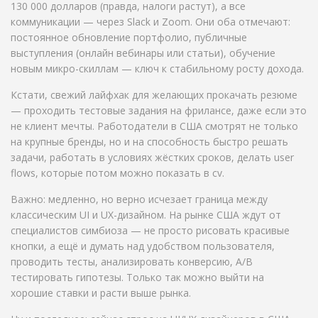
130 000 долларов (правда, налоги растут), а все
коммуникации — через Slack и Zoom. Они оба отмечают:
постоянное обновление портфолио, публичные
выступления (онлайн вебинары или статьи), обучение
новым микро-скиллам — ключ к стабильному росту дохода.
Кстати, свежий лайфхак для желающих прокачать резюме
— проходить тестовые задания на фрилансе, даже если это
не клиент мечты. Работодатели в США смотрят не только
на крупные бренды, но и на способность быстро решать
задачи, работать в условиях жёстких сроков, делать user
flows, которые потом можно показать в cv.
Важно: медленно, но верно исчезает граница между
классическим UI и UX-дизайном. На рынке США ждут от
специалистов симбиоза — не просто рисовать красивые
кнопки, а ещё и думать над удобством пользователя,
проводить тесты, анализировать конверсию, A/B
тестировать гипотезы. Только так можно выйти на
хорошие ставки и расти выше рынка.