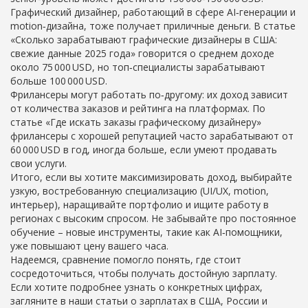
Графический дизайнер, работающий в сфере AI‑генерации и
motion‑дизайна, тоже получает приличные деньги. В статье
«Сколько зарабатывают графические дизайнеры в США:
свежие данные 2025 года» говорится о среднем доходе
около 75 000 USD, но топ‑специалисты зарабатывают
больше 100 000 USD.
Фрилансеры могут работать по‑другому: их доход зависит
от количества заказов и рейтинга на платформах. По
статье «Где искать заказы графическому дизайнеру»
фрилансеры с хорошей репутацией часто зарабатывают от
60 000 USD в год, иногда больше, если умеют продавать
свои услуги.
Итого, если вы хотите максимизировать доход, выбирайте
узкую, востребованную специализацию (UI/UX, motion,
интерьер), наращивайте портфолио и ищите работу в
регионах с высоким спросом. Не забывайте про постоянное
обучение – новые инструменты, такие как AI‑помощники,
уже повышают цену вашего часа.
Надеемся, сравнение помогло понять, где стоит
сосредоточиться, чтобы получать достойную зарплату.
Если хотите подробнее узнать о конкретных цифрах,
загляните в наши статьи о зарплатах в США, России и