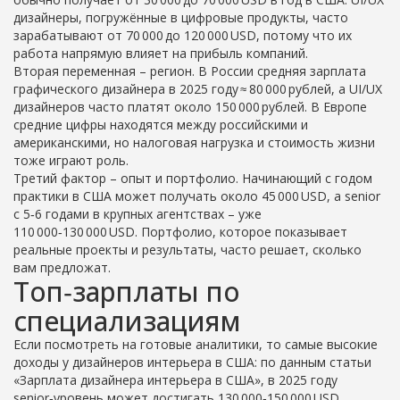
дизайнеры, погружённые в цифровые продукты, часто
зарабатывают от 70 000 до 120 000 USD, потому что их
работа напрямую влияет на прибыль компаний.
Вторая переменная – регион. В России средняя зарплата
графического дизайнера в 2025 году ≈ 80 000 рублей, а UI/UX
дизайнеров часто платят около 150 000 рублей. В Европе
средние цифры находятся между российскими и
американскими, но налоговая нагрузка и стоимость жизни
тоже играют роль.
Третий фактор – опыт и портфолио. Начинающий с годом
практики в США может получать около 45 000 USD, а senior
с 5‑6 годами в крупных агентствах – уже
110 000‑130 000 USD. Портфолио, которое показывает
реальные проекты и результаты, часто решает, сколько
вам предложат.
Топ‑зарплаты по
специализациям
Если посмотреть на готовые аналитики, то самые высокие
доходы у дизайнеров интерьера в США: по данным статьи
«Зарплата дизайнера интерьера в США», в 2025 году
senior‑уровень может достигать 130 000‑150 000 USD.