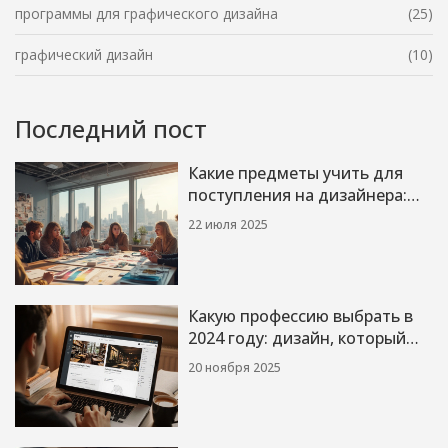
программы для графического дизайна
(25)
графический дизайн
(10)
Последний пост
Какие предметы учить для
поступления на дизайнера:
что важно знать абитуриенту
22 июля 2025
в 2025 году
Какую профессию выбрать в
2024 году: дизайн, который
реально работает
20 ноября 2025