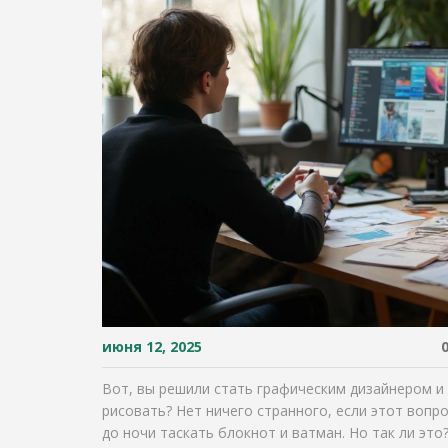
июня 12, 2025
Вот, вы решили стать графическим дизайнером и
рисовать? Нет ничего странного, если этот вопро
до ночи таскать блокнот и ватман. Но так ли это