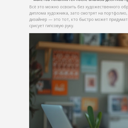
Всё это можно освоить без художественного обр
диплома художника, зато смотрят на портфолио,
дизайнер — это тот, кто быстро может придумать
срисует гипсовую руку.