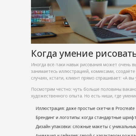
Когда умение рисоват
Иногда всё-таки навык рисования может очень вы
занимаетесь иллюстрацией, комиксами, создаёте 
случаях, кстати, клиент прямо спрашивает: «А вы
Посмотрим честно: чуть больше половины вакан
художественного опыта. Но есть ниши, где умени
Иллюстрация: даже простые скетчи в Procreate
Брендинг и логотипы: когда стандартные шрифт
Дизайн упаковки: сложные макеты с уникальны
Анимация и геймдев: герой с характером рожда