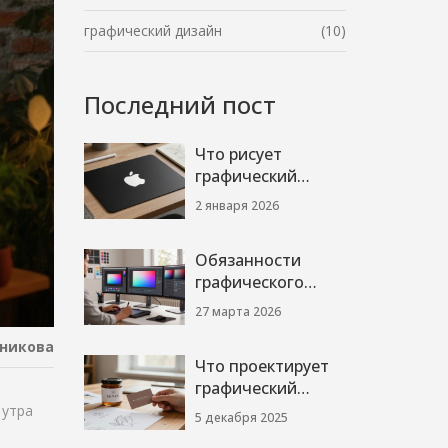
графический дизайн
(10)
Последний пост
Что рисует
графический
дизайнер: от
2 января 2026
логотипов до
упаковки
Обязанности
графического
дизайнера:
27 марта 2026
полный список
никова
задач и функций в
Что проектирует
2026 году
графический
дизайнер: от
 утра
5 декабря 2025
логотипов до