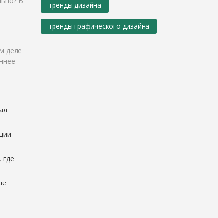
льно? В
тренды дизайна
тренды графического дизайна
ом деле
еннее
ал
оции
 где
ше
х