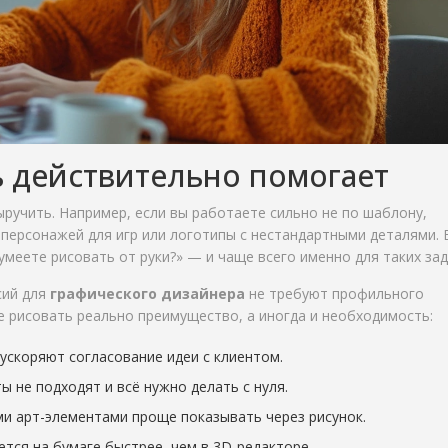
ь действительно помогает
ручить. Например, если вы работаете сильно не по шаблону,
персонажей для игр или логотипы с нестандартными деталями. 
 умеете рисовать от руки?» — и чаще всего именно для таких зад
сий для
графического дизайнера
не требуют профильного
е рисовать реально преимущество, а иногда и необходимость:
 ускоряют согласование идеи с клиентом.
ы не подходят и всё нужно делать с нуля.
ми арт-элементами проще показывать через рисунок.
ется на бумаге быстрее, чем в 3D-редакторе.