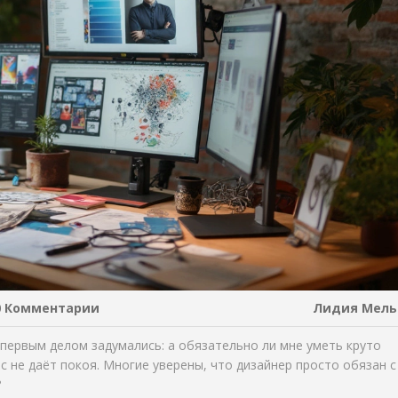
0 Комментарии
Лидия Мель
 первым делом задумались: а обязательно ли мне уметь круто
с не даёт покоя. Многие уверены, что дизайнер просто обязан с
?