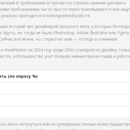
омпаний в требованиях встречается строчка «умение рисовать
такими требованиями часто просто перестраховываются или ищу
о реально пригодится в повседневной работе.
щих историй про дизайнеров прошлого века, у которых беспод
Круто, но тогда не было Photoshop, Adobe Illustrator или Figma.
 Сейчас всё иначе, но стереотип жив — отсюда и сомнения.
 HeadHunter за 2024 год среди 2000 стажёров по дизайну толь
ектах, а большинство учат больше навыки презентации и работ
ть (по опросу %)
жно легко наткнуться или на суперреалистичные иллюстрации пр