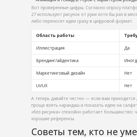
Вот проверенные цифры. Согласно опросу платфор
27 используют рисунок от руки хотя бы раз в м
либо переносят идеи сразу в цифровой формат.
Область работы
Треб
Иллюстрация
Да
Брендинг/айдентика
Иногд
Маркетинговый дизайн
Нет
UI/UX
Нет
А теперь давайте честно — если вам приходится 
проще взять карандаш и показать идею на салфе
«без рисунка» спокойно работает большинство: 
хорошие референсы.
Советы тем, кто не ум