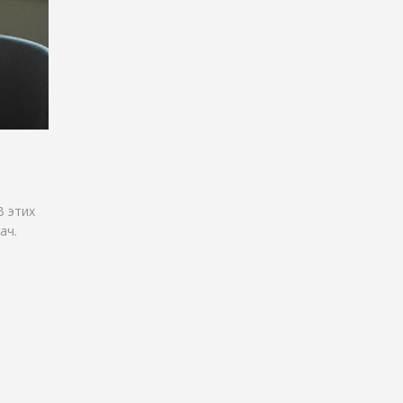
В этих
ач.