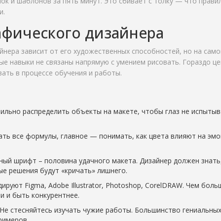
нок и шаблонов за пять минут. Это сбивает с толку — что прави
и.
рафического дизайнера
йнера зависит от его художественных способностей, но на сам
е навыки не связаны напрямую с умением рисовать. Гораздо ц
ать в процессе обучения и работы.
ильно распределить объекты на макете, чтобы глаз не испытыв
ть все формулы, главное — понимать, как цвета влияют на эм
ый шрифт – половина удачного макета. Дизайнер должен знать,
ные решения будут «кричать» лишнего.
ируют Figma, Adobe Illustrator, Photoshop, CorelDRAW. Чем боль
и и быть конкурентнее.
Не стесняйтесь изучать чужие работы. Большинство гениальны
римеров.