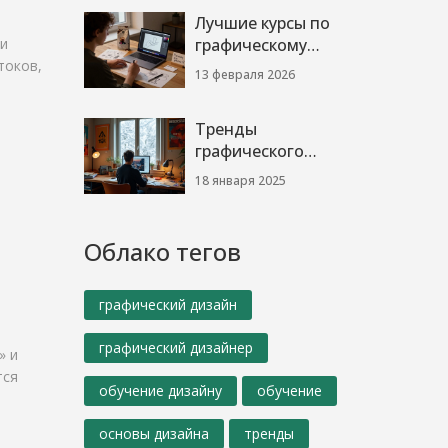
упаковки
Лучшие курсы по
ки
графическому
токов,
дизайну в 2026
13 февраля 2026
году: что реально
работает
Тренды
графического
дизайна: что
18 января 2025
ожидает нас в
2024 году?
Облако тегов
графический дизайн
графический дизайнер
» и
тся
обучение дизайну
обучение
основы дизайна
тренды