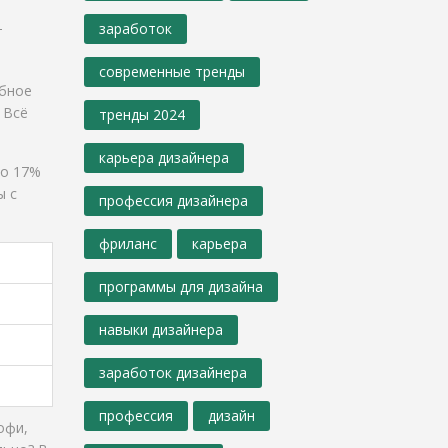
заработок
т
современные тренды
обное
 Всё
тренды 2024
карьера дизайнера
ко 17%
ы с
профессия дизайнера
фриланс
карьера
программы для дизайна
навыки дизайнера
заработок дизайнера
профессия
дизайн
офи,