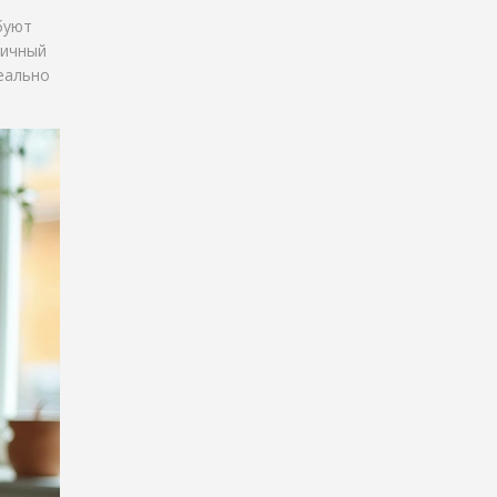
буют
личный
деально