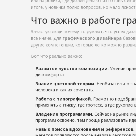
или на ролики, где дизайн делают из готовых ико
итоге, у новичка полно вопросов, но мало ясност
Что важно в работе г
Зачастую люди почему-то думают, что успех диза
всё иначе. Для
графического дизайнера
базовы
другие компетенции, которые легко можно развив
Вот что реально важно:
Развитое чувство композиции.
Умение прав
дискомфорта.
Знание цветовой теории.
Необязательно зна
человека и как их сочетать.
Работа с типографикой.
Грамотно подобранн
применять антикву, где гротеск, а где рукопис
Владение программами.
Сейчас на рынке лид
программ освоено, тем проще реализовать иде
Навык поиска вдохновения и референсов.
макетов появляются после анализа десятков п