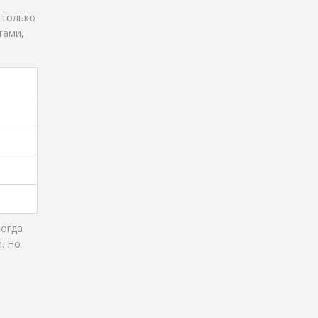
 только
тами,
ногда
. Но