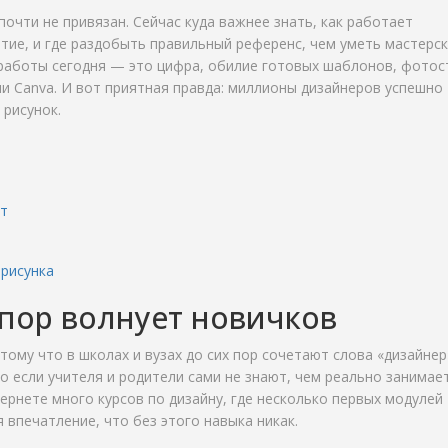
очти не привязан. Сейчас куда важнее знать, как работает
тие, и где раздобыть правильный референс, чем уметь мастерс
работы сегодня — это цифра, обилие готовых шаблонов, фотос
и Canva. И вот приятная правда: миллионы дизайнеров успешно
 рисунок.
ет
 рисунка
 пор волнует новичков
му что в школах и вузах до сих пор сочетают слова «дизайнер
но если учителя и родители сами не знают, чем реально занимае
тернете много курсов по дизайну, где несколько первых модулей
 впечатление, что без этого навыка никак.