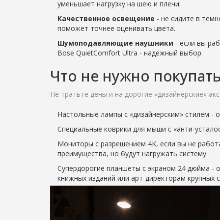
уменьшает нагрузку на шею и плечи.
Качественное освещение
- не сидите в темн
поможет точнее оценивать цвета.
Шумоподавляющие наушники
- если вы ра
Bose QuietComfort Ultra - надёжный выбор.
Что не нужно покупат
Не тратьте деньги на дорогие «дизайнерские» акс
Настольные лампы с «дизайнерским» стилем - 
Специальные коврики для мыши с «анти-усталос
Мониторы с разрешением 4K, если вы не работ
преимущества, но будут нагружать систему.
Супердорогие планшеты с экраном 24 дюйма - 
книжных изданий или арт-директорам крупных сту