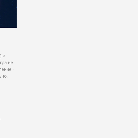
) и
гда не
ление -
ьно.
о