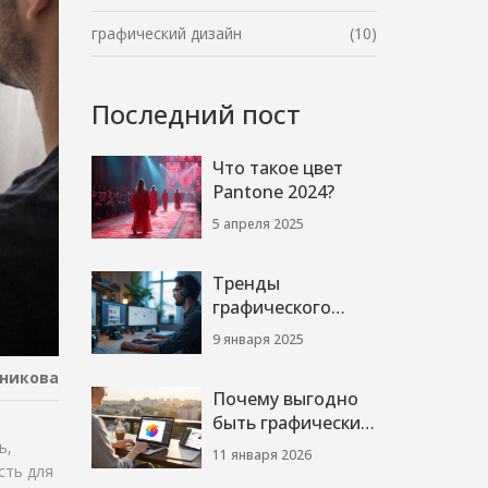
графический дизайн
(10)
Последний пост
Что такое цвет
Pantone 2024?
5 апреля 2025
Тренды
графического
дизайна 2024:
9 января 2025
инновации и
никова
вдохновение
Почему выгодно
быть графическим
дизайнером в 2026
ь,
11 января 2026
году
сть для