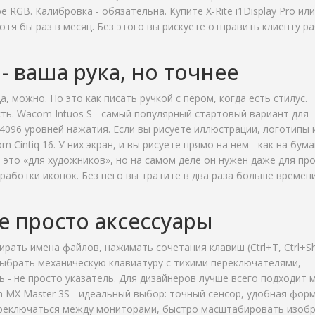
RGB. Калибровка - обязательна. Купите X-Rite i1Display Pro или
отя бы раз в месяц. Без этого вы рискуете отправить клиенту ра
 ваша рука, но точнее
, можно. Но это как писать ручкой с пером, когда есть стилус.
ть. Wacom Intuos S - самый популярный стартовый вариант для
4096 уровней нажатия. Если вы рисуете иллюстрации, логотипы 
intiq 16. У них экран, и вы рисуете прямо на нём - как на бума
- это «для художников», но на самом деле он нужен даже для пр
работки иконок. Без него вы тратите в два раза больше времен
е просто аксессуары
ать имена файлов, нажимать сочетания клавиш (Ctrl+T, Ctrl+Shi
е выбрать механическую клавиатуру с тихими переключателями,
ь - не просто указатель. Для дизайнеров лучше всего подходит 
h MX Master 3S - идеальный выбор: точный сенсор, удобная форм
ереключаться между мониторами, быстро масштабировать изоб