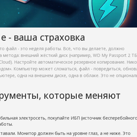
 - ваша страховка
то файл - это неделя работы. Всё, что вы делаете, должно
 метода: внешний жёсткий диск (например, WD My Passport 2 ТБ
iCloud). Настройте автоматическое резервное копирование. Нико
одом». Компьютер может сломаться, файл - повредиться, обнов
ьютере, одна на внешнем диске, одна в облаке. Это не опционал
рументы, которые меняют
табильная электросеть, покупайте ИБП (источник бесперебойног
аботы.
ставали. Монитор должен быть на уровне глаз, а не ниже. Это