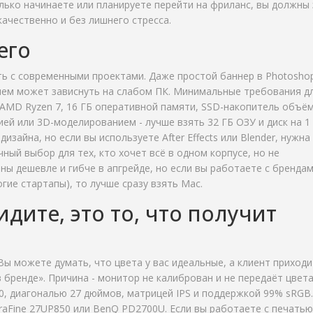
олько начинаете или планируете перейти на фриланс, вы должны 
ачественно и без лишнего стресса.
его
ь с современными проектами. Даже простой баннер в Photoshop
ием может зависнуть на слабом ПК. Минимальные требования д
или AMD Ryzen 7, 16 ГБ оперативной памяти, SSD-накопитель объё
ией или 3D-моделированием - лучше взять 32 ГБ ОЗУ и диск на 1 
изайна, но если вы используете After Effects или Blender, нужна
чный выбор для тех, кто хочет всё в одном корпусе, но не
ы дешевле и гибче в апгрейде, но если вы работаете с брендам
гие стартапы), то лучше сразу взять Mac.
идите, это то, что получит
Вы можете думать, что цвета у вас идеальные, а клиент приходи
в бренде». Причина - монитор не калиброван и не передаёт цвета
, диагональю 27 дюймов, матрицей IPS и поддержкой 99% sRGB.
ltraFine 27UP850 или BenQ PD2700U. Если вы работаете с печатью