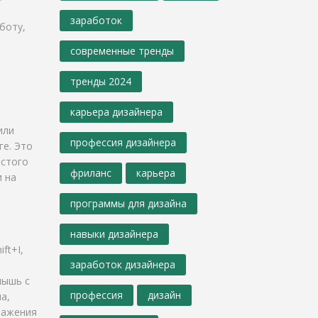
заработок
боту,
современные тренды
тренды 2024
карьера дизайнера
или
профессия дизайнера
ге. Это
остого
фриланс
карьера
и на
программы для дизайна
навыки дизайнера
ft+I,
заработок дизайнера
мышь с
профессия
дизайн
а,
ражения