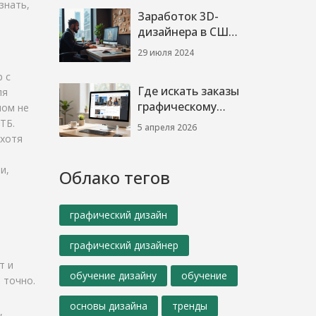
знать,
Заработок 3D-
дизайнера в США:
анализ и
29 июля 2024
перспективы
 с
Где искать заказы
ля
графическому
мом не
дизайнеру:
ТБ.
5 апреля 2026
проверенные
 хотя
способы в 2026
году
и,
Облако тегов
графический дизайн
графический дизайнер
т и
обучение дизайну
обучение
 точно.
основы дизайна
тренды
,