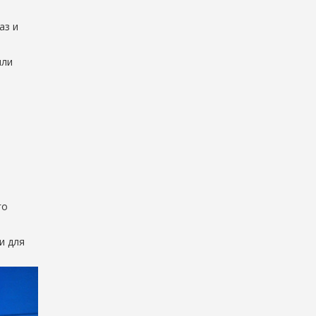
аз и
или
го
и для