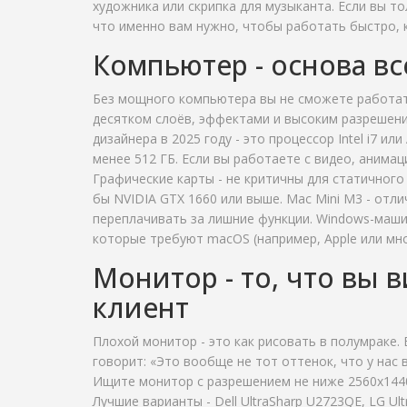
художника или скрипка для музыканта. Если вы т
что именно вам нужно, чтобы работать быстро, к
Компьютер - основа вс
Без мощного компьютера вы не сможете работат
десятком слоёв, эффектами и высоким разрешен
дизайнера в 2025 году - это процессор Intel i7 
менее 512 ГБ. Если вы работаете с видео, анимац
Графические карты - не критичны для статичного д
бы NVIDIA GTX 1660 или выше. Mac Mini M3 - отли
переплачивать за лишние функции. Windows-машин
которые требуют macOS (например, Apple или мно
Монитор - то, что вы в
клиент
Плохой монитор - это как рисовать в полумраке. 
говорит: «Это вообще не тот оттенок, что у нас 
Ищите монитор с разрешением не ниже 2560x1440
Лучшие варианты - Dell UltraSharp U2723QE, LG U