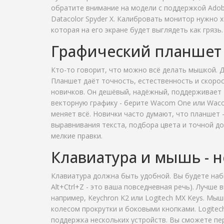
обратите внимание на модели с поддержкой Adobe 
Datacolor Spyder X. Калибровать монитор нужно х
которая на его экране будет выглядеть как грязь.
Графический планшет -
Кто-то говорит, что можно всё делать мышкой. Да
Планшет даёт точность, естественность и скорос
новичков. Он дешёвый, надёжный, поддерживает 
векторную графику - берите Wacom One или Wacom C
меняет всё. Новички часто думают, что планшет 
выравнивания текста, подбора цвета и точной до
мелкие правки.
Клавиатура и мышь - н
Клавиатура должна быть удобной. Вы будете набир
Alt+Ctrl+Z - это ваша повседневная речь). Лучш
например, Keychron K2 или Logitech MX Keys. Мыш
колесом прокрутки и боковыми кнопками. Logitec
поддержка нескольких устройств. Вы сможете п