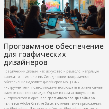
Программное обеспечение
для графических
дизайнеров
Графический дизайн, как искусство и ремесло, напрямую
зависит от технологии. Сегодняшнее программное
обеспечение наделяет дизайнеров мощными
инструментами, позволяющими воплощать в жизнь самые
смелые креативные идеи. Одним из самых популярных
инструментов в арсенале
графического дизайнера
является Adobe Creative Suite, включая такие приложения,
как Photoshop, Illustrator и InDesign. Photoshop считается