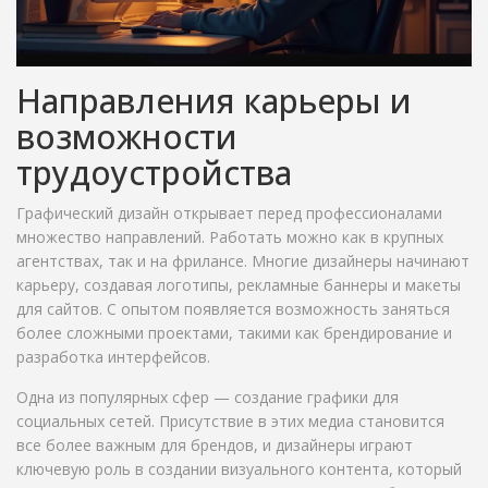
Направления карьеры и
возможности
трудоустройства
Графический дизайн открывает перед профессионалами
множество направлений. Работать можно как в крупных
агентствах, так и на фрилансе. Многие дизайнеры начинают
карьеру, создавая логотипы, рекламные баннеры и макеты
для сайтов. С опытом появляется возможность заняться
более сложными проектами, такими как брендирование и
разработка интерфейсов.
Одна из популярных сфер — создание графики для
социальных сетей. Присутствие в этих медиа становится
все более важным для брендов, и дизайнеры играют
ключевую роль в создании визуального контента, который