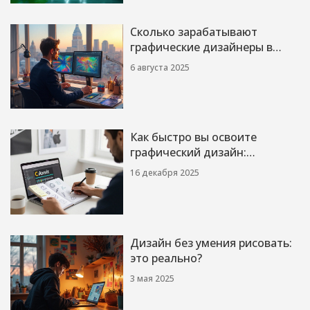
Сколько зарабатывают
графические дизайнеры в
США: свежие данные 2025
6 августа 2025
года
Как быстро вы освоите
графический дизайн:
реалистичные сроки и шаги
16 декабря 2025
для новичков
Дизайн без умения рисовать:
это реально?
3 мая 2025