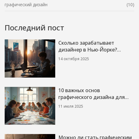
графический дизайн
(10)
Последний пост
Сколько зарабатывает
дизайнер в Нью‑Йорке?
Реальные цифры 2025
14 октября 2025
10 важных основ
графического дизайна для
начинающих и профи
11 июля 2025
Можно ли стать графическим