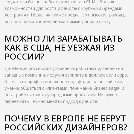
соцпакет и баланс работы и жизни, а в США - больше
возможностей для роста и работы с крупными брендами.
Австралия и Норвегия также предлагают высокие доходы,
но с жесткими требованиями к иммиграции и языку.
МОЖНО ЛИ ЗАРАБАТЫВАТЬ
КАК В США, НЕ УЕЗЖАЯ ИЗ
РОССИИ?
Да. Многие российские дизайнеры работают удаленно на
западные компании, получая зарплату в долларах или евро.
Ключ - это профессиональное портфолио на английском,
умение общаться с клиентами, понимание бизнес-задач и
опыт работы с международными проектами. Не нужно
переезжать - нужно менять подход к работе.
ПОЧЕМУ В ЕВРОПЕ НЕ БЕРУТ
РОССИЙСКИХ ДИЗАЙНЕРОВ?