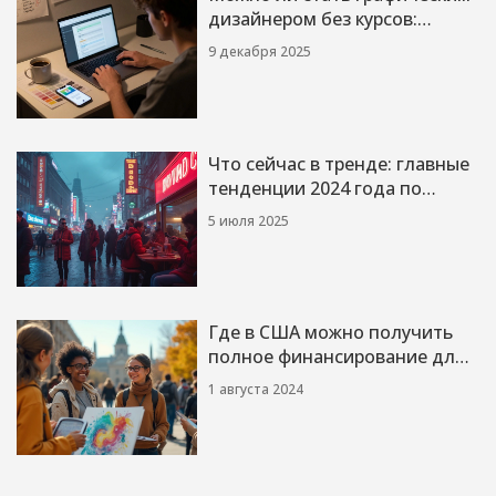
дизайнером без курсов:
реальный путь без обучения
9 декабря 2025
Что сейчас в тренде: главные
тенденции 2024 года по
мнению экспертов
5 июля 2025
Где в США можно получить
полное финансирование для
учебы в графическом
1 августа 2024
дизайне?