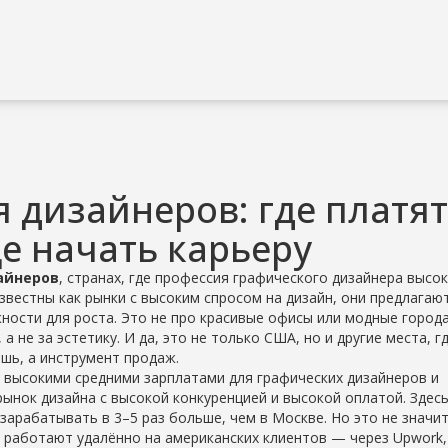
 дизайнеров: где платят
е начать карьеру
айнеров
,
странах, где профессия графического дизайнера высо
известны как
рынки с высоким спросом на дизайн
, они предлагаю
ности для роста.
Это не про красивые офисы или модные город
а не за эстетику. И да, это не только США, но и другие места, г
шь, а инструмент продаж.
 высокими средними зарплатами для графических дизайнеров и
рынок дизайна с высокой конкуренцией и высокой оплатой
.
Здес
арабатывать в 3–5 раз больше, чем в Москве. Но это не значит
работают удалённо на американских клиентов — через Upwork, F