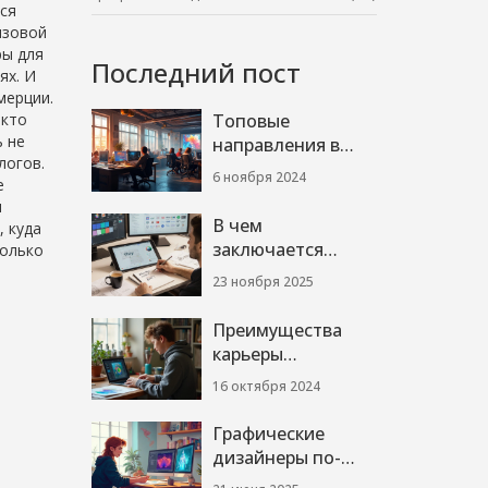
ься
изовой
ры для
Последний пост
ях. И
мерции.
 кто
Топовые
ь не
направления в
логов.
графическом
6 ноября 2024
е
дизайне: какие
и
специалисты
В чем
, куда
наиболее
заключается
Только
востребованы
профессия
23 ноября 2025
графического
дизайнера: что
Преимущества
делает дизайнер
карьеры
на самом деле
графического
16 октября 2024
дизайнера
Графические
дизайнеры по-
прежнему