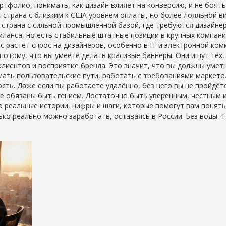
тфолио, понимать, как дизайн влияет на конверсию, и не боят
,
страна с близким к США уровнем оплаты, но более лояльной в
,
страна с сильной промышленной базой, где требуются дизайне
иланса, но есть стабильные штатные позиции в крупных компани
с растёт спрос на дизайнеров, особенно в IT и электронной ком
 потому, что вы умеете делать красивые баннеры. Они ищут тех,
клиентов и восприятие бренда. Это значит, что вы должны умет
имать пользовательские пути, работать с требованиями маркето
ость. Даже если вы работаете удалённо, без него вы не пройдёт
не обязаны быть гением. Достаточно быть уверенным, честным 
о реальные истории, цифры и шаги, которые помогут вам понять
лько реально можно заработать, оставаясь в России. Без воды. 