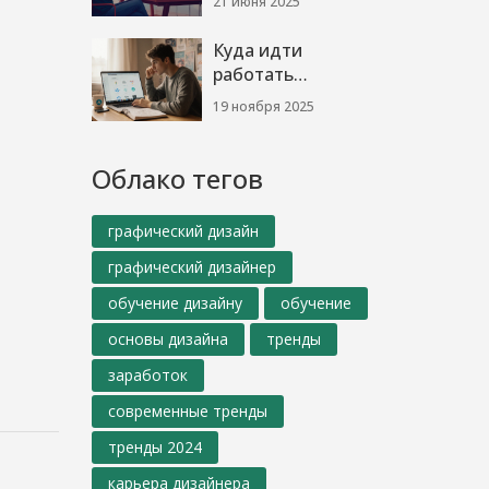
21 июня 2025
востребованы: что
происходит с
Куда идти
профессией в 2025
работать
году
графическим
19 ноября 2025
дизайнером: где
искать работу и на
кого
Облако тегов
ориентироваться
в 2025 году
графический дизайн
графический дизайнер
обучение дизайну
обучение
основы дизайна
тренды
заработок
современные тренды
тренды 2024
карьера дизайнера