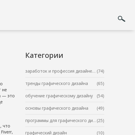
Категории
заработок и профессия дизайнера
(74)
тренды графического дизайна
(65)
ко
т не
а — это
обучение графическому дизайну
(54)
де
основы графического дизайна
(49)
ь
программы для графического дизайна
(25)
, что
iverr,
графический дизайн
(10)