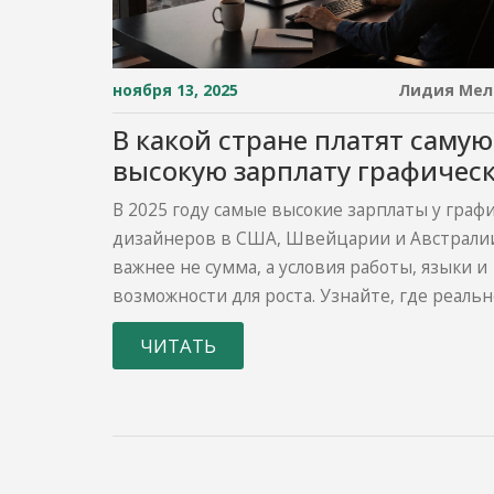
ноября 13, 2025
Лидия Мел
В какой стране платят самую
высокую зарплату графичес
дизайнеру в 2025 году?
В 2025 году самые высокие зарплаты у граф
дизайнеров в США, Швейцарии и Австралии
важнее не сумма, а условия работы, языки и
возможности для роста. Узнайте, где реальн
можно заработать больше - и как начать ра
ЧИТАТЬ
за границей, не уезжая из России.