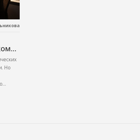
ьникова
кому
ических
. Но
о
ботать