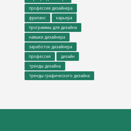
профессия дизайнера
фриланс
карьера
программы для дизайна
навыки дизайнера
заработок дизайнера
профессия
дизайн
тренды дизайна
тренды графического дизайна