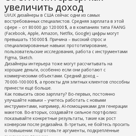
увеличить доход
UI/UX дизайнеры в США сейчас одни из самых
востребованных специалистов. Средняя зарплата в этой
сфере – от 80 000 до 120 000 $, а в компаниях типа FAANG
(Facebook, Apple, Amazon, Netflix, Google) цифры могут
превышать 150 000 $. Причина – высокий спрос и
специализированные навыки: прототипирование,
пользовательские исследования, работа с инструментами
Figma, Sketch.
Дизайнеры интерьера тоже могут рассчитывать на
хорошие деньги, особенно если они работают с
коммерческими объектами. Средний доход –
70 000‑100 000 $, а проекты для элитных клиентов способны
принести ещё больше.
Как повысить свою зарплату? Во-первых, постоянно
улучшайте навыки – учитесь работать с новыми
инструментами, например, AI‑помощниками для генерации
макетов. Во‑вторых, создавайте сильное портфолио:
показывайте конкретные результаты, такие как рост
конверсии после редизайна. В‑третьих, не бойтесь просить
о повышении: подготовьте аргументы, подкреплённые