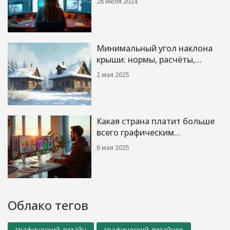
28 июля 2024
Минимальный угол наклона
крыши: нормы, расчёты,
ограничения и реальные
2 мая 2025
примеры
Какая страна платит больше
всего графическим
дизайнерам: где искать
6 мая 2025
высокие зарплаты
Облако тегов
графический дизайн
графический дизайнер