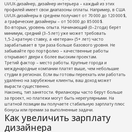
UI/UX‑дизайнер, дизайнер интерьера – каждый из этих
профилей имеет свои диапазоны оплаты. Например, в США
UI/UX‑дизайнеры в среднем получают от 70 000 до 120 000 $,
а графические дизайнеры – от 50 000 до 85 000 $.
Во-вторых, уровень опыта. Начинающий (0–2 года) берёт
минимум, средний (3–5 лет) уже может требовать
1,5‑2‑кратную ставку, а «ветеран» (5+ лет) часто
зарабатывает в три раза больше базового уровня. Не
забывайте про портфолио – качественные работы
открывают двери к более высоким проектам.
Третий фактор – место работы. Крупные города и
международные компании платят выше, чем небольшие
студии в регионах. Если вы готовы переехать или работать
удалённо на зарубежные клиенты, ваш доход может
вырасти существенно.
Наконец, тип занятости. Фрилансеры часто берут больше
за проект, но платежи могут быть нерегулярными. На
штатной позиции вы получаете стабильную зарплату плюс
бонусы или премии за выполненные задачи.
Как увеличить зарплату
дизайнера