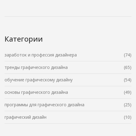
зарплаты по специализациям, приведём свежие
факты из рынка и поделимся лайфхаками для тех, кто
только начинает карьеру. Всё честно и без воды.
Категории
заработок и профессия дизайнера
(74)
тренды графического дизайна
(65)
обучение графическому дизайну
(54)
основы графического дизайна
(49)
программы для графического дизайна
(25)
графический дизайн
(10)