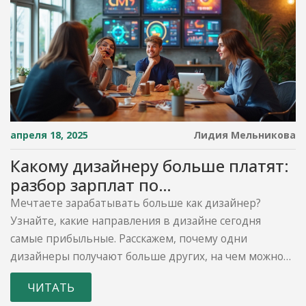
апреля 18, 2025
Лидия Мельникова
Какому дизайнеру больше платят:
разбор зарплат по
специализациям
Мечтаете зарабатывать больше как дизайнер?
Узнайте, какие направления в дизайне сегодня
самые прибыльные. Расскажем, почему одни
дизайнеры получают больше других, на чем можно
вырасти уже во время обучения, и что реально
ЧИТАТЬ
влияет на сумму в вашем резюме. Разберём