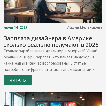
июня 14, 2025
Лидия Мельникова
Зарплата дизайнера в Америке:
сколько реально получают в 2025
Сколько зарабатывает дизайнер в Америке? Узнай
реальные цифры зарплат, что влияет на доход, и
какие навыки сейчас востребованы. В статье
подробные цифры по штатам, типам компаний и
тенденциям рынка. Поделюсь советами для тех, кто
ЧИТАТЬ
хочет повысить свой доход и работать с
американскими заказчиками в 2025 году.