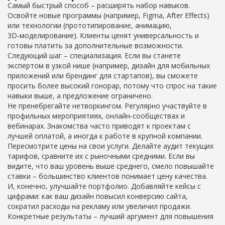
Самый быстрый способ – расширять набор навыков.
Освойте новые программы (например, Figma, After Effects)
или технологии (прототипирование, анимацию,
3D‑моделирование). Клиенты ценят универсальность и
готовы платить за дополнительные возможности.
Следующий шаг – специализация. Если вы станете
экспертом в узкой нише (например, дизайн для мобильных
приложений или брендинг для стартапов), вы сможете
просить более высокий гонорар, потому что спрос на такие
навыки выше, а предложение ограничено.
Не пренебрегайте нетворкингом. Регулярно участвуйте в
профильных мероприятиях, онлайн‑сообществах и
вебинарах. Знакомства часто приводят к проектам с
лучшей оплатой, а иногда к работе в крупной компании.
Пересмотрите цены на свои услуги. Делайте аудит текущих
тарифов, сравните их с рыночными средними. Если вы
видите, что ваш уровень выше среднего, смело повышайте
ставки – большинство клиентов понимает цену качества.
И, конечно, улучшайте портфолио. Добавляйте кейсы с
цифрами: как ваш дизайн повысил конверсию сайта,
сократил расходы на рекламу или увеличил продажи.
Конкретные результаты – лучший аргумент для повышения