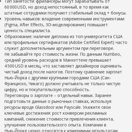
Тип занятости: фрилансеры могут зарабатывать от
60 000 USD, но доход непостоянный, в то время как
штатные сотрудники получают стабильный оклад + бонусы.
Уровень навыков: владение современными инструментами
(Figma, After Effects, 3D‑моделирование) повышает
ценность специалиста.
Образование: наличие диплома из топ‑университета США
или профильных сертификатов (Adobe Certified Expert) часто
служит дополнительным аргументом при переговоре.
Не забывайте про стоимость жизни. По данным Numbeo,
средний уровень расходов в Манхэттене превышает
4 500 USD в месяц, что заставляет дизайнеров оценивать
чистый доход после налогов. Поэтому сравнение зарплат
Нью‑Йорка с другими крупными городами США (Сан-
Франциско, Чикаго) должно учитывать не только чистую
цифру, но и покупательскую способность.
Переговоры о зарплате – отдельный навык. Заранее
подготовьте данные о рыночных ставках, используя
ресурсы вроде Glassdoor или Payscale. Укажите свои
ключевые достижения: рост конверсии рекламных
кампаний, снижение стоимости привлечения клиента,
улучшение пользовательского опыта. Компании в
Нью‑Йорке ценно относятся к измеримым результатам,