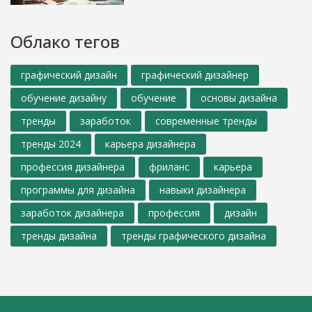
Облако тегов
графический дизайн
графический дизайнер
обучение дизайну
обучение
основы дизайна
тренды
заработок
современные тренды
тренды 2024
карьера дизайнера
профессия дизайнера
фриланс
карьера
программы для дизайна
навыки дизайнера
заработок дизайнера
профессия
дизайн
тренды дизайна
тренды графического дизайна