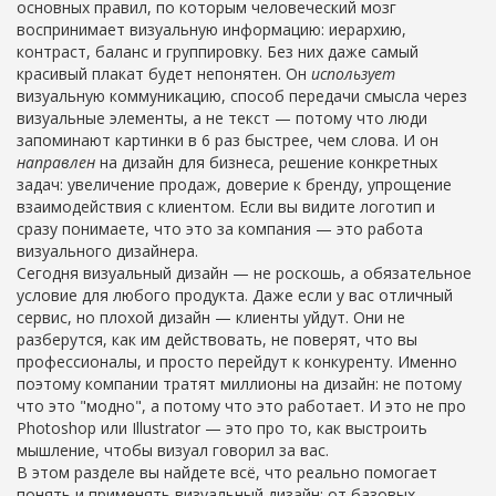
основных правил, по которым человеческий мозг
воспринимает визуальную информацию: иерархию,
контраст, баланс и группировку
. Без них даже самый
красивый плакат будет непонятен. Он
использует
визуальную коммуникацию
,
способ передачи смысла через
визуальные элементы, а не текст
— потому что люди
запоминают картинки в 6 раз быстрее, чем слова. И он
направлен
на
дизайн для бизнеса
,
решение конкретных
задач: увеличение продаж, доверие к бренду, упрощение
взаимодействия с клиентом
. Если вы видите логотип и
сразу понимаете, что это за компания — это работа
визуального дизайнера.
Сегодня визуальный дизайн — не роскошь, а обязательное
условие для любого продукта. Даже если у вас отличный
сервис, но плохой дизайн — клиенты уйдут. Они не
разберутся, как им действовать, не поверят, что вы
профессионалы, и просто перейдут к конкуренту. Именно
поэтому компании тратят миллионы на дизайн: не потому
что это "модно", а потому что это работает. И это не про
Photoshop или Illustrator — это про то, как выстроить
мышление, чтобы визуал говорил за вас.
В этом разделе вы найдете всё, что реально помогает
понять и применять визуальный дизайн: от базовых