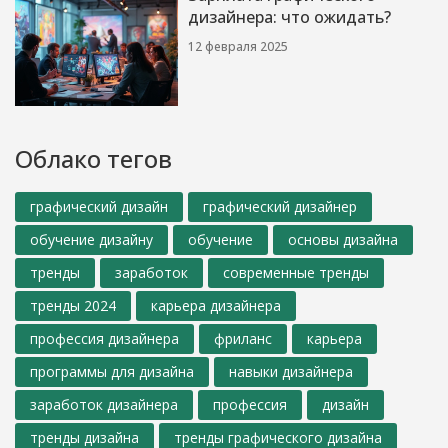
дизайнера: что ожидать?
12 февраля 2025
Облако тегов
графический дизайн
графический дизайнер
обучение дизайну
обучение
основы дизайна
тренды
заработок
современные тренды
тренды 2024
карьера дизайнера
профессия дизайнера
фриланс
карьера
программы для дизайна
навыки дизайнера
заработок дизайнера
профессия
дизайн
тренды дизайна
тренды графического дизайна