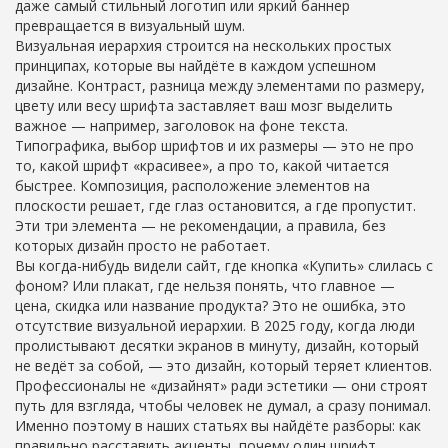
даже самый стильный логотип или яркий баннер
превращается в визуальный шум.
Визуальная иерархия строится на нескольких простых
принципах, которые вы найдёте в каждом успешном
дизайне.
Контраст
,
разница между элементами по размеру,
цвету или весу шрифта
заставляет ваш мозг выделить
важное — например, заголовок на фоне текста.
Типографика
,
выбор шрифтов и их размеры
— это не про
то, какой шрифт «красивее», а про то, какой читается
быстрее.
Композиция
,
расположение элементов на
плоскости
решает, где глаз остановится, а где пропустит.
Эти три элемента — не рекомендации, а правила, без
которых дизайн просто не работает.
Вы когда-нибудь видели сайт, где кнопка «Купить» слилась с
фоном? Или плакат, где нельзя понять, что главное —
цена, скидка или название продукта? Это не ошибка, это
отсутствие визуальной иерархии. В 2025 году, когда люди
пролистывают десятки экранов в минуту, дизайн, который
не ведёт за собой, — это дизайн, который теряет клиентов.
Профессионалы не «дизайнят» ради эстетики — они строят
путь для взгляда, чтобы человек не думал, а сразу понимал.
Именно поэтому в наших статьях вы найдёте разборы: как
правильно расставить акценты, почему один шрифт