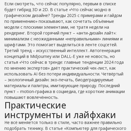
Если смотреть, что сейчас популярно, первым в списке
будет гибрид 3D и 2D. В статье «Что сейчас модно в
графическом дизайне? Тренды 2025 с примерами и гайдом
по применению» показывают, как сочетать объёмные
модели с плоскими элементами, не тратя недели на
рендеринг. Второй горячий пункт – «анти‑дизайн лайт»:
минимализм с неожиданными «неправильными» линиями и
шрифтами. Это помогает выделиться в ленте соцсетей.
Третий тренд – искусственный интеллект. Автогенерация
концепций в Midjourney или DALL‑E уже не новость, но
статья «Что сейчас в тренде: главные тенденции 2024 года
по мнению экспертов» даёт практический чек‑лист, как
использовать AI без потери индивидуальности. Четвёртый
– экологичный дизайн: эко‑печать, биодеградируемые
материалы и палитры, имитирующие природу. Последний
пункт – motion‑графика в соцмедиа, где короткие анимации
повышают вовлечённость.
Практические
инструменты и лайфхаки
Не всё меняется только в стиле, часто важнее правильно
подобрать технику. В статье «Компьютер для графического