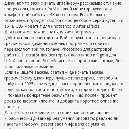
дизайна: что важно знать дизайнеру» рассказывают, какие
процессоры, сколько RAM и какой монитор нужен для
комфортной работы с 4K‑контентом. Если бюджет
ограничен, подойдёт сборка с процессором серии Ryzen 5 и
16 ГБ ОЗУ – хватит для Photoshop и After Effects.
Для новичков важно знать, какие программы
действительно пригодятся. В «Что нужно знать новичку в
графическом дизайне: основы, программы и советы»
перечисляют три must‑have: Photoshop для растровой
работы, Illustrator для векторных логотипов и Figma для
UI/UX‑прототипов. Всё объясняется простыми шагами, без
«профильных» терминов.
Если вы ищете заказы, статья «Где искать заказы
графическому дизайнеру: лучшие платформы, способы и
лайфхаки 2025» сразу даст список проверенных площадок и
советы, как построить портфолио, которое продаёт. Ключ
– показать конкретные результаты: «до‑после», процент
роста конверсии клиента, и добавить короткое описание
проекта.
Для тех, кто сомневается в своих навыках рисования,
«Графический дизайнер без умения рисовать: реально ли
начать карьеру?», развеивает миф: важнее умение