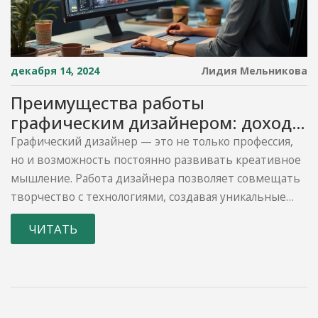
декабря 14, 2024
Лидия Мельникова
Преимущества работы
графическим дизайнером: доход,
креативность, гибкость
Графический дизайнер — это не только профессия,
но и возможность постоянно развивать креативное
мышление. Работа дизайнера позволяет совмещать
творчество с технологиями, создавая уникальные
проекты. Гибкость рабочего графика подходит для
ЧИТАТЬ
тех, кто ценит свободу выбора, а высокий спрос на
рынке труда делает профессию привлекательной для
карьеры. Увеличивающаяся роль визуального
контента в предпринимательстве гарантирует
стабильный рост доходов дизайнеров.