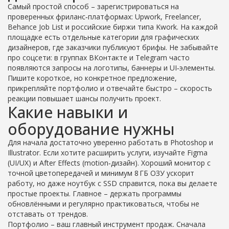
Самый простой способ – зарегистрироваться на
проверенных фриланс‑платформах: Upwork, Freelancer,
Behance Job List и российские биржи типа Kwork. На каждой
площадке есть отдельные категории для графических
дизайнеров, где заказчики публикуют брифы. Не забывайте
про соцсети: в группах ВКонтакте и Telegram часто
появляются запросы на логотипы, баннеры и UI‑элементы.
Пишите короткое, но конкретное предложение,
прикрепляйте портфолио и отвечайте быстро – скорость
реакции повышает шансы получить проект.
Какие навыки и
оборудование нужны
Для начала достаточно уверенно работать в Photoshop и
Illustrator. Если хотите расширить услуги, изучайте Figma
(UI/UX) и After Effects (motion‑дизайн). Хороший монитор с
точной цветопередачей и минимум 8 ГБ ОЗУ ускорит
работу, но даже ноутбук с SSD справится, пока вы делаете
простые проекты. Главное – держать программы
обновлёнными и регулярно практиковаться, чтобы не
отставать от трендов.
Портфолио – ваш главный инструмент продаж. Сначала