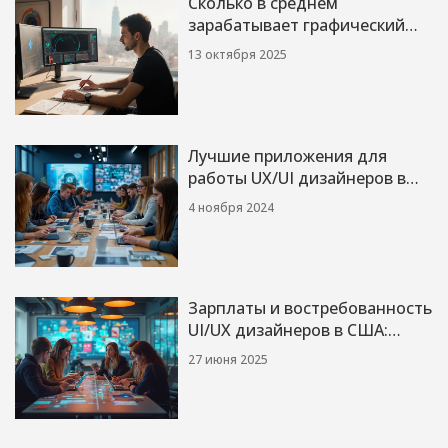
Сколько в среднем
зарабатывает графический
дизайнер в 2025году:
13 октября 2025
зарплата, факторы и регионы
Лучшие приложения для
работы UX/UI дизайнеров в
2024 году
4 ноября 2024
Зарплаты и востребованность
UI/UX дизайнеров в США:
сколько реально
27 июня 2025
зарабатывают специалисты