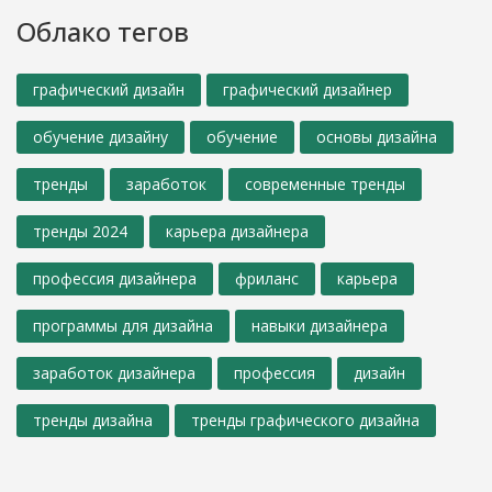
Облако тегов
графический дизайн
графический дизайнер
обучение дизайну
обучение
основы дизайна
тренды
заработок
современные тренды
тренды 2024
карьера дизайнера
профессия дизайнера
фриланс
карьера
программы для дизайна
навыки дизайнера
заработок дизайнера
профессия
дизайн
тренды дизайна
тренды графического дизайна