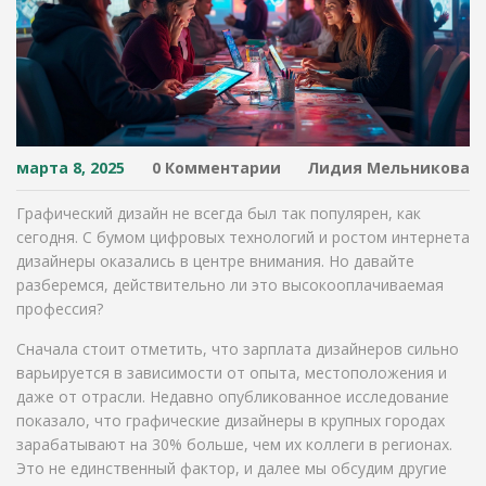
марта 8, 2025
0 Комментарии
Лидия Мельникова
Графический дизайн не всегда был так популярен, как
сегодня. С бумом цифровых технологий и ростом интернета
дизайнеры оказались в центре внимания. Но давайте
разберемся, действительно ли это высокооплачиваемая
профессия?
Сначала стоит отметить, что зарплата дизайнеров сильно
варьируется в зависимости от опыта, местоположения и
даже от отрасли. Недавно опубликованное исследование
показало, что графические дизайнеры в крупных городах
зарабатывают на 30% больше, чем их коллеги в регионах.
Это не единственный фактор, и далее мы обсудим другие