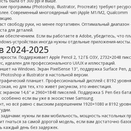
ть была от 300 ppi и выше.
ие программы (Photoshop, Illustrator, Procreate) требуют ресурс
более. Современный многоядерный чип (Apple M1/M2, Qualcomm
акцию.
аст свободу руки, но менее портативен. Оптимальный диапазон 
ста для деталей.
м обеспечением. Если вы работаете в Adobe, убедитесь, что п
indows‑устройствах иногда нужны отдельные приложения‑мосты.
 2024‑2025
ркости. Поддерживает Apple Pencil 2, 12 ГБ ОЗУ, 2732×2048 пикс
ес, идеален для профессионального UI/UX и иллюстраций.
шет на Windows. Экран PixelSense 13", поддержка Surface Pen, д
otoshop и Illustrator в настольной версии.
графический планшет. Профессиональный дисплей с 8192 уровн
ысокая, но для тех, кто живёт рисунком, это инвестиция.
с экраном 14,6" и 2960×1848 пикселей. Поддержка S Pen без бата
 особенно если вы уже в экосистеме Samsung.
т, но всё равно с высоким разрешением 1920×1080 и 8192 уров
тудии.
и задачами: нужны ли вам мобильность, мощность настольных п
ит гнаться за самой дорогой модель, если вам достаточно базо
ь каждый день без задержек.