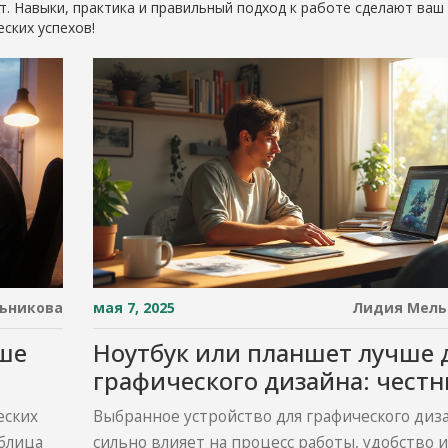
. Навыки, практика и правильный подход к работе сделают ваш
ских успехов!
ьникова
мая 7, 2025
Лидия Мель
чше
Ноутбук или планшет лучше 
графического дизайна: чест
разбор
еских
Выбранное устройство для графического диз
аблица
сильно влияет на процесс работы, удобство и