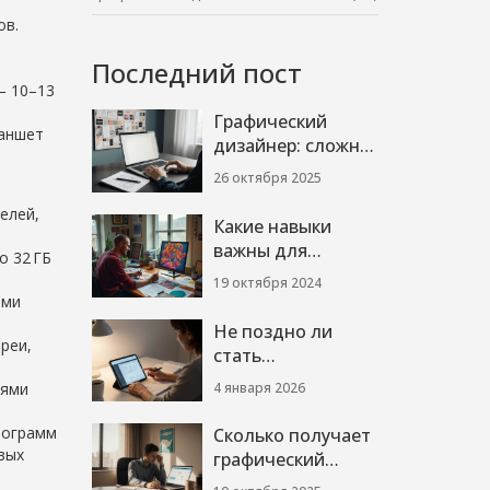
ов.
Последний пост
– 10–13
Графический
ланшет
дизайнер: сложна
ли эта работа?
26 октября 2025
Навыки,
елей,
программы,
Какие навыки
зарплата
важны для
о 32 ГБ
графического
19 октября 2024
дизайнера: советы
ями
и секреты
Не поздно ли
реи,
стать
графическим
4 января 2026
нями
дизайнером в 2026
году?
рограмм
Сколько получает
вых
графический
дизайнер в США: