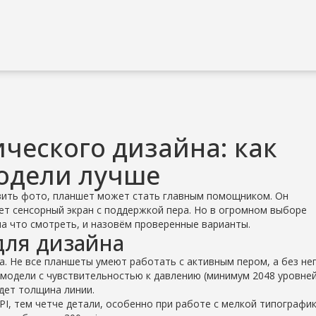
ческого дизайна: как
модели лучше
авить фото, планшет может стать главным помощником. Он
ет сенсорный экран с поддержкой пера. Но в огромном выборе
на что смотреть, и назовём проверенные варианты.
для дизайна
а. Не все планшеты умеют работать с активным пером, а без не
модели с чувствительностью к давлению (минимум 2048 уровней
дет толщина линии.
I, тем четче детали, особенно при работе с мелкой типографик