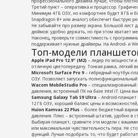
профессионального дизайна лучше, чтобы плотнос
Третий пункт – оперативка и процессор. Графическ
Минимум 4 ГБ ОЗУ, но комфортнее будет 8 ГБ и 
Snapdragon 8+ или аналог) обеспечит быструю ре
Не забывайте про размер экрана. Большой лист д
дюймов: удобно держать, но при этом хватает ме
Наконец, проверьте совместимость с программны
поддерживает нужные драйверы. На Android‑ и W
Топ‑модели планшетов
Apple iPad Pro 12.9" (M2)
– лидер по мощности и я
отличную цветопередачу. Тонкая рамка, лёгкий в
Microsoft Surface Pro 9
– гибридный ноутбук‑план
ОЗУ. Позволяет запускать полнофункциональный Ph
Wacom MobileStudio Pro
– специализированный 
давления, встроенный ПК на базе Intel i7. Цена в
Samsung Galaxy Tab S9 Ultra
– Android‑планшет 
12 ГБ ОЗУ, хороший баланс цены и возможностей,
Huion Kamvas 22 Plus
– более бюджетный вариан
давления. Плюс – встроенный штатив, удобно в с
Выбирая планшет, сравните эти модели с вашим
или максимальная чувствительность пера. Не сто
функций. Лучше подобрать то, что будет работат