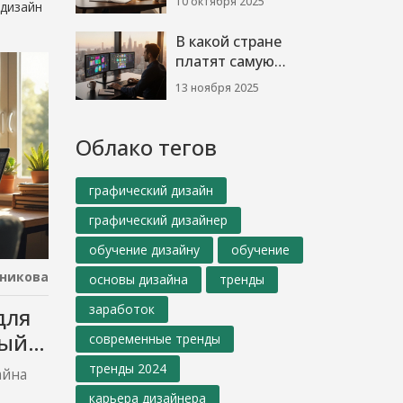
10 октября 2025
 дизайн
реальные цифры
2025
В какой стране
платят самую
высокую зарплату
13 ноября 2025
графическому
дизайнеру в 2025
году?
Облако тегов
графический дизайн
графический дизайнер
обучение дизайну
обучение
никова
основы дизайна
тренды
заработок
для
ный
современные тренды
тренды 2024
айна
карьера дизайнера