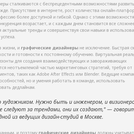
йнеры сталкиваются с беспрецедентными возможностями развить
жде. Присутствие в интернете, рост количества онлайн-платфо
фессию более доступной и гибкой. Однако с этими возможност
нкуренция возрастает, и с каждым днем становится все сложне
я актуальные тренды и совершенствуя свои навыки в использов
успеха.
в жизни, и
графические дизайнеры
не исключение. Быстрая с
бкости и готовности к постоянному обучению. Виртуальная реал
изонты для создания взаимодействующих и завораживающих
тся неотъемлемой частью маркетинговых стратегий, требуя от
тов, таких как Adobe After Effects или Blender. Ведущие компа
особностей, но и умения работать в команде, использовать
овать дедлайнам.
 художником. Нужно быть и инженером, и визионер
не следуют за трендами, они их создают," — говори
ной из ведущих дизайн-студий в Москве.
ванным, и поэтому
графические дизайнеры
должны учитыват