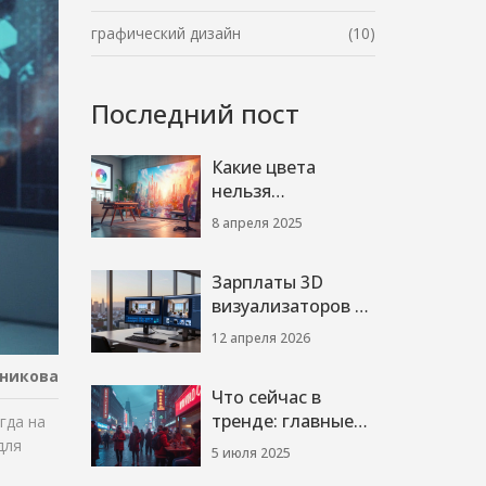
графический дизайн
(10)
Последний пост
Какие цвета
нельзя
использовать в
8 апреля 2025
2024?
Зарплаты 3D
визуализаторов в
США: сколько
12 апреля 2026
платят в 2026 году
никова
Что сейчас в
тренде: главные
гда на
тенденции 2024
для
5 июля 2025
года по мнению