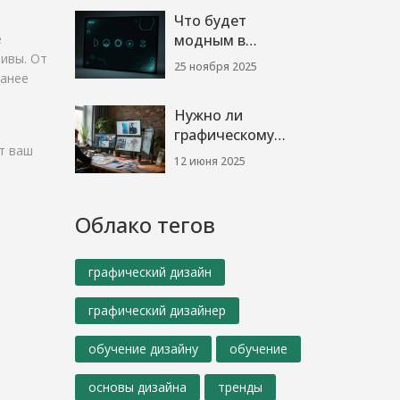
экспертов
Что будет
е
модным в
ивы. От
графическом
25 ноября 2025
ранее
дизайне в 2024
году
Нужно ли
графическому
т ваш
дизайнеру уметь
12 июня 2025
рисовать: честный
разбор
Облако тегов
графический дизайн
графический дизайнер
обучение дизайну
обучение
основы дизайна
тренды
т