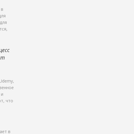
 в
для
для
тся,
цесс
ит
 Udemy,
твенное
 и
т, что
ает в