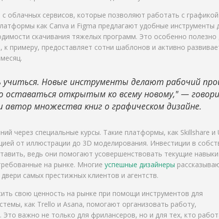
с облачных сервисов, которые позволяют работать с графикой
платформы как Canva и Figma предлагают удобные инструменты 
одимости скачивания тяжелых программ. Это особенно полезно 
a, к примеру, предоставляет сотни шаблонов и активно развивае
месяц.
ь учиться. Новые инструменты делают рабочий про
о оставаться открытым ко всему новому," — говор
и автор множества книг о графическом дизайне.
ий через специальные курсы. Такие платформы, как Skillshare и
ацией от иллюстрации до 3D моделирования. Инвестиции в собс
тавить, ведь они помогают усовершенствовать текущие навыки
требованные на рынке. Многие
успешные дизайнеры
рассказываю
 двери самых престижных клиентов и агентств.
сить свою ценность на рынке при помощи инструментов для
темы, как Trello и Asana, помогают организовать работу,
 Это важно не только для фрилансеров, но и для тех, кто работ