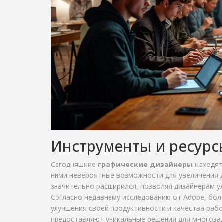
Инструменты и ресур
Сегодняшние
графические дизайнеры
находят
ними невероятные возможности для увеличения д
значительно расширился, позволяя дизайнерам у
Согласно недавнему исследованию от Adobe, бол
улучшения своей продуктивности и качества рабо
предоставляют уникальные решения для многозад