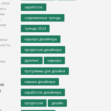
 свои
заработок
рм и
ями
современные тренды
е
ании
тренды 2024
карьера дизайнера
мена
ьность
профессия дизайнера
фриланс
карьера
нии
программы для дизайна
навыки дизайнера
ом.
т
заработок дизайнера
профессия
дизайн
ь,