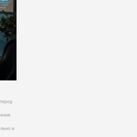
 перед
ения.
ельно и