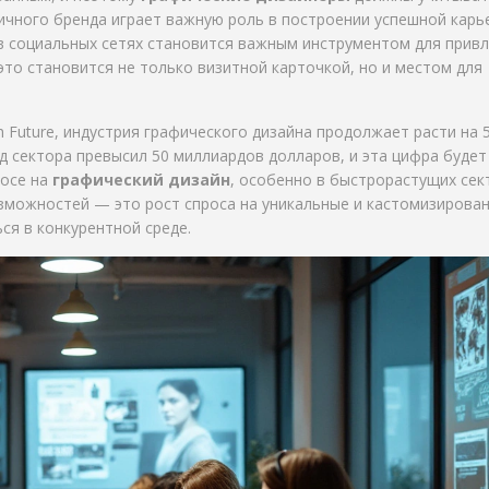
ичного бренда играет важную роль в построении успешной карь
 социальных сетях становится важным инструментом для прив
 это становится не только визитной карточкой, но и местом для
 Future, индустрия графического дизайна продолжает расти на 
д сектора превысил 50 миллиардов долларов, и эта цифра будет 
росе на
графический дизайн
, особенно в быстрорастущих сек
возможностей — это рост спроса на уникальные и кастомизирова
я в конкурентной среде.