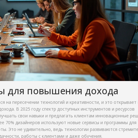
сы для повышения дохода
ся на пересечении технологий и креативности, и это открывает
охода. В 2025 году спектр доступных инструментов и ресурсов
лучшать свои навыки и предлагать клиентам инновационные реш
ее 70% дизайнеров используют новые сервисы и программы для
ты. Это не удивительно, ведь технологии развиваются стремит
ачности, работы с клиентами и даже обучения.