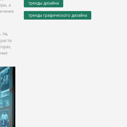
тренды дизайна
еры, а
лечения
тренды графического дизайна
5-7%
расти.
торах,
нные