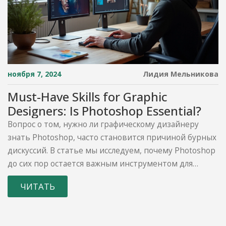
ноября 7, 2024
Лидия Мельникова
Must-Have Skills for Graphic
Designers: Is Photoshop Essential?
Вопрос о том, нужно ли графическому дизайнеру
знать Photoshop, часто становится причиной бурных
дискуссий. В статье мы исследуем, почему Photoshop
до сих пор остается важным инструментом для
большинства дизайнеров, каковы альтернативы и
ЧИТАТЬ
какие навыки действительно нужны для успешной
карьеры в графическом дизайне. Обсудим плюсы и
минусы использования Photoshop в реальных