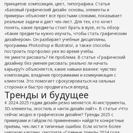
принципов: композиция, цвет, типографика. Статья
«Базовый графический дизайн: основы, элементы и
примеры» объясняет всё простыми словами, показывает
реальные задачи и даёт чек‑лист. Для тех, кто хочет
понять, какие предметы стоит брать в вузе, есть обзор
«Какие предметы нужно изучать, чтобы стать графическим
дизайнером». Он разбирает учебные дисциплины,
программы Photoshop и Illustrator, а также способы
построить портфолио уже во время учёбы.
Не умеете рисовать? Не проблема. В статье «Графический
дизайнер без умения рисовать: реально ли начать
карьеру?» объясняется, какие навыки важнее: чувство
композиции, владение программами и коммуникация с
клиентом. Это помогает сфокусироваться на сильных
сторонах и быстро продвигаться вперёд.
Тренды и будущее
К 2024‑2025 годам дизайн резко меняется: AI‑инструменты,
3D‑элементы, экостиль и «анти‑дизайн лайт». В статье «Что
сейчас модно в графическом дизайне? Тренды 2025 с
примерами и гайдом по применению» найдёте конкретные
приёмы, чек‑лист и типичные ошибки. Если хотите более
широкую картину, смотрите «Главные тренды 2024 года: