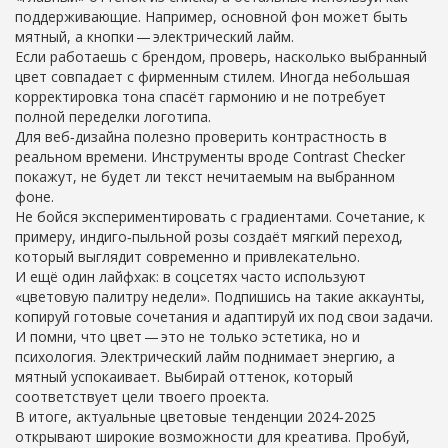
поддерживающие. Например, основной фон может быть
мятный, а кнопки — электрический лайм.
Если работаешь с брендом, проверь, насколько выбранный
цвет совпадает с фирменным стилем. Иногда небольшая
корректировка тона спасёт гармонию и не потребует
полной переделки логотипа.
Для веб‑дизайна полезно проверить контрастность в
реальном времени. Инструменты вроде Contrast Checker
покажут, не будет ли текст нечитаемым на выбранном
фоне.
Не бойся экспериментировать с градиентами. Сочетание, к
примеру, индиго‑пыльной розы создаёт мягкий переход,
который выглядит современно и привлекательно.
И ещё один лайфхак: в соцсетях часто используют
«цветовую палитру недели». Подпишись на такие аккаунты,
копируй готовые сочетания и адаптируй их под свои задачи.
И помни, что цвет — это не только эстетика, но и
психология. Электрический лайм поднимает энергию, а
мятный успокаивает. Выбирай оттенок, который
соответствует цели твоего проекта.
В итоге, актуальные цветовые тенденции 2024‑2025
открывают широкие возможности для креатива. Пробуй,