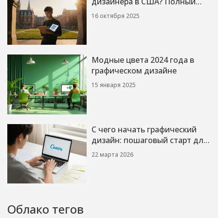
дизайнера в США? Полный
гид по срокам и программам
16 октября 2025
Модные цвета 2024 года в
графическом дизайне
15 января 2025
С чего начать графический
дизайн: пошаговый старт для
новичков
22 марта 2026
Облако тегов