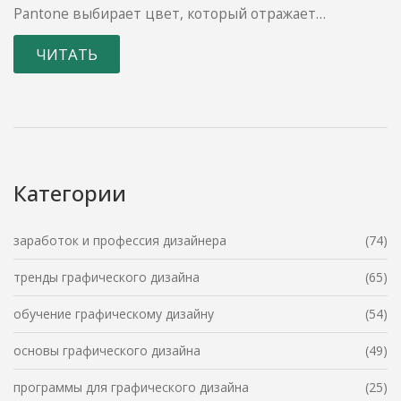
Pantone выбирает цвет, который отражает
грядущие тенденции и вдохновляет креативщиков
ЧИТАТЬ
на новые открытия. Узнайте, как этот цвет создан,
что он выражает и как его можно использовать в
дизайне проектов, чтобы они стали актуальными и
привлекательными.
Категории
заработок и профессия дизайнера
(74)
тренды графического дизайна
(65)
обучение графическому дизайну
(54)
основы графического дизайна
(49)
программы для графического дизайна
(25)