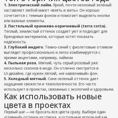
1. Электрический лайм.
Яркий, почти неоновый зелёный
заставляет любой макет «взять и жить». Он хорошо
сочетается с темным фоном и помогает выделить кнопки
или важные элементы.
2. Пастельный оранжево‑коричневый (terra cotta).
Тёплый, землистый оттенок создаёт уют и подходит для
брендовых материалов, которые хотят показать
надёжность.
3. Глубокий индиго.
Темно‑синий с фиолетовым отливом
выглядит профессионально и легко комбинируется с
яркими акцентами, например, лаймом.
4. Пыльная роза.
Мягкий, чуть серый розовый уже
несколько сезонов в моде. Он отлично смотрится в
UI‑дизайне, где нужен лёгкий, «не навязчивый» фон.
5. Холодный мятный.
Сине‑зеленый оттенок дает
ощущение свежести и технологичности. Его часто
используют в проектах, связанных с экологией и здоровьем.
Как использовать новые
цвета в проектах
Первый шаг — не бросать все цвета сразу. Выбери один
«главный» оттенок из списка, а остальные используй как