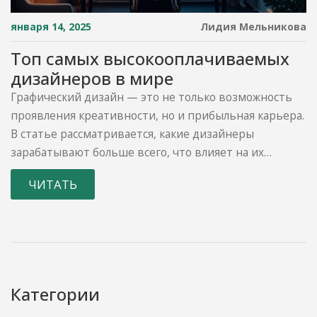
января 14, 2025
Лидия Мельникова
Топ самых высокооплачиваемых
дизайнеров в мире
Графический дизайн — это не только возможность
проявления креативности, но и прибыльная карьера.
В статье рассматривается, какие дизайнеры
зарабатывают больше всего, что влияет на их
доходы, а также какие навыки и умения необходимы
ЧИТАТЬ
для достижения успеха в этой сфере. Обсуждение
охватывает как известных дизайнеров, так и
растущие тенденции в мире дизайна. Представлены
инсайты и советы для начинающих профессионалов,
стремящихся увеличить свой доход.
Категории