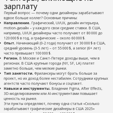
зарплату
Первый вопрос — почему одни дизайнеры зарабатывают
вдвое больше коллег? Основные причины:
Направление.
Графический, UI/UX, дизайн интерьера,
motion‑дизайн – у каждого свои средние ставки. В США,
например, UI/UX дизайнеры часто получают от 80 000 до
120 000 $ в год, а графические – около 60 000 $.
Опыт.
Начинающий (0‑2 года) получает от 30 000 $ в США,
средний уровень (3‑5 лет) – от 55 000 $, а senior (6+ лет)
часто превышает 100 000 $.
Регион.
В Москве и Санкт‑Петере доходы выше, чем в
регионах. В США крупные города (NY, SF, LA) платят
заметно больше, чем мелкие рынки.
Тип занятости.
Фрилансеры могут брать больше за
проект, но их доход более нестабилен. Сотрудники крупных
агентств часто получают бонусы и соцпакет.
Навыки и инструменты.
Владение Figma, After Effects,
3D‑моделированием или AI‑инструментами повышает
ценность на рынке.
Эти пункты определяют, почему одна статья «Сколько
зарабатывают графические дизайнеры в США 2025»