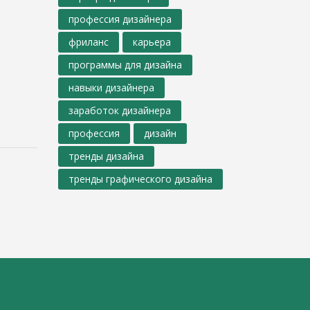
профессия дизайнера
фриланс
карьера
программы для дизайна
навыки дизайнера
заработок дизайнера
профессия
дизайн
тренды дизайна
тренды графического дизайна