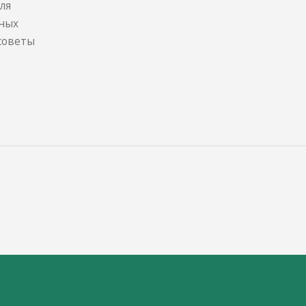
ля
лных
 советы