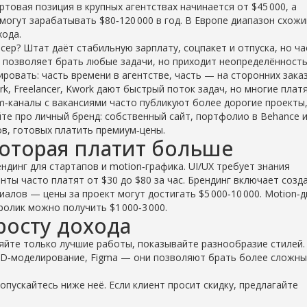
товая позиция в крупных агентствах начинается от $45 000, а
огут зарабатывать $80‑120 000 в год. В Европе диапазон схожи
хода.
ер? Штат даёт стабильную зарплату, соцпакет и отпуска, но ча
 позволяет брать любые задачи, но приходит неопределённость
ровать: часть времени в агентстве, часть — на сторонних заказ
k, Freelancer, Kwork дают быстрый поток задач, но многие плат
am‑каналы с вакансиями часто публикуют более дорогие проекты,
те про личный бренд: собственный сайт, портфолио в Behance 
ов, готовых платить премиум‑цены.
которая платит больше
ндинг для стартапов и motion‑графика. UI/UX требует знания
нты часто платят от $30 до $80 за час. Брендинг включает созд
алов — цены за проект могут достигать $5 000‑10 000. Motion‑д
ролик можно получить $1 000‑3 000.
росту дохода
яйте только лучшие работы, показывайте разнообразие стилей.
 3D‑моделирование, Figma — они позволяют брать более сложн
 опускайтесь ниже неё. Если клиент просит скидку, предлагайте