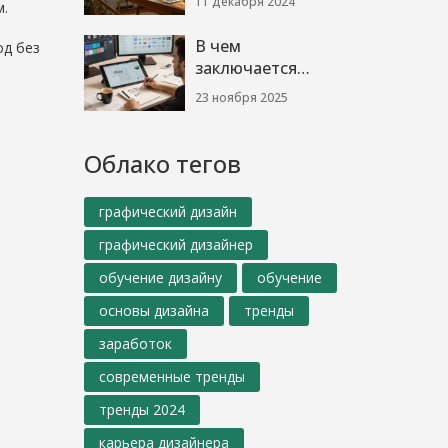
11 декабря 2024
м.
тенденции и
реальность
В чем
од без
заключается
профессия
23 ноября 2025
графического
дизайнера: что
делает дизайнер
Облако тегов
на самом деле
графический дизайн
графический дизайнер
обучение дизайну
обучение
основы дизайна
тренды
заработок
современные тренды
тренды 2024
карьера дизайнера