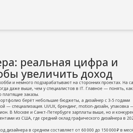
ра: реальная цифра и
обы увеличить доход
хобби и немного подзарабатывают на сторонних проектах. На с
гда даже выше, чем у специалистов в IT. Главное — понять, ка
о платящие заказы.
ортфолио берёт небольшие бюджеты, а дизайнер с 3‑5 годами
й — специализация. UI/UX, брендинг, motion‑дизайн, упаковка 
ион. В Москве и Санкт‑Петербурге зарплаты выше, но и конкуре
ентами из США, где средний оклад графического дизайнера в 20
д дизайнера в среднем составляет от 60 000 до 150 000 ₽ в меся