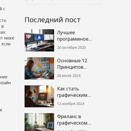
й с
Последний пост
сто
 в
ах.
Лучшее
ят ниже
программное
 если
обеспечение для
20 октября 2025
и
графического
дизайнера в 2025
Основные 12
Принципов
Дизайна:
26 июля 2024
ание
Путеводитель для
изайн
Начинающих
Как стать
графическим
дизайнером, если
12 ноября 2024
не умеешь
ые
рисовать
Фриланс в
графическом
дизайне: