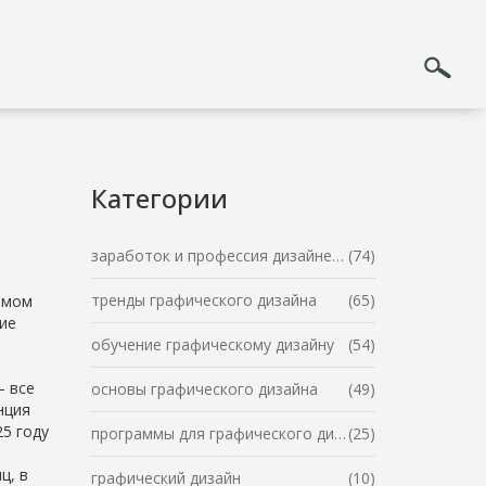
Категории
заработок и профессия дизайнера
(74)
тренды графического дизайна
(65)
амом
кие
обучение графическому дизайну
(54)
— все
основы графического дизайна
(49)
нция
25 году
программы для графического дизайна
(25)
ц, в
графический дизайн
(10)