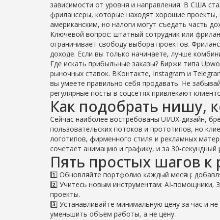
зависимости от уровня и направления. В США стар
фрилансеры, которые находят хорошие проекты, м
американским, но налоги могут съедать часть до
Ключевой вопрос: штатный сотрудник или фриланс
ограничивает свободу выбора проектов. Фриланс
доходе. Если вы только начинаете, лучше комбини
Где искать прибыльные заказы? Биржи типа Upwor
рыночных ставок. ВКонтакте, Instagram и Telegr
вы умеете правильно себя продавать. Не забывай
регулярные посты в соцсетях привлекают клиент
Как подобрать нишу, 
Сейчас наиболее востребованы UI/UX‑дизайн, бре
пользовательских потоков и прототипов, но клие
логотипов, фирменного стиля и рекламных матери
сочетает анимацию и графику, и за 30‑секундный 
Пять простых шагов к 
1️⃣ Обновляйте портфолио каждый месяц: добавл
2️⃣ Учитесь новым инструментам: AI‑помощники,
проекты.
3️⃣ Устанавливайте минимальную цену за час и не
уменьшить объём работы, а не цену.