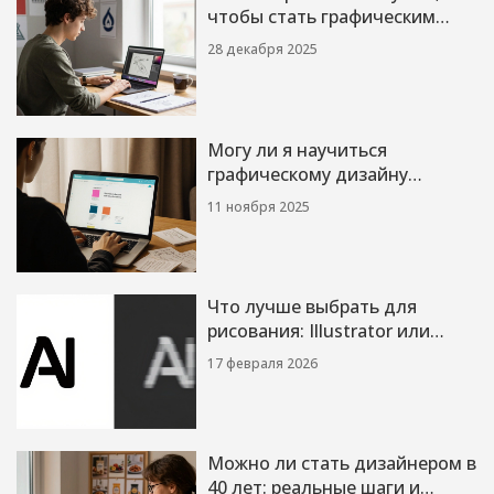
чтобы стать графическим
дизайнером в 2025 году
28 декабря 2025
Могу ли я научиться
графическому дизайну
самостоятельно?
11 ноября 2025
Практическое руководство
для новичков
Что лучше выбрать для
рисования: Illustrator или
Photoshop?
17 февраля 2026
Можно ли стать дизайнером в
40 лет: реальные шаги и