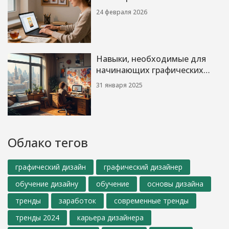
примеры
24 февраля 2026
Навыки, необходимые для
начинающих графических
дизайнеров
31 января 2025
Облако тегов
графический дизайн
графический дизайнер
обучение дизайну
обучение
основы дизайна
тренды
заработок
современные тренды
тренды 2024
карьера дизайнера