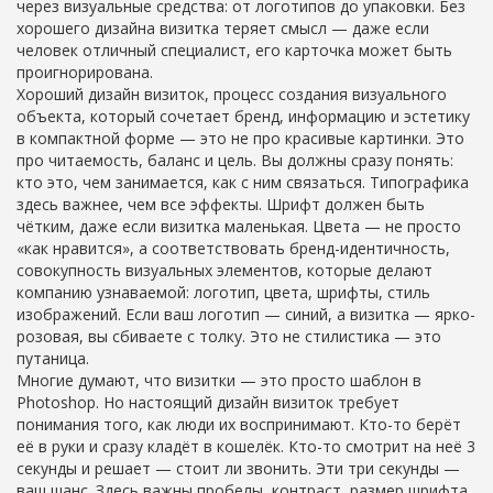
через визуальные средства: от логотипов до упаковки
. Без
хорошего дизайна визитка теряет смысл — даже если
человек отличный специалист, его карточка может быть
проигнорирована.
Хороший
дизайн визиток
,
процесс создания визуального
объекта, который сочетает бренд, информацию и эстетику
в компактной форме
— это не про красивые картинки. Это
про читаемость, баланс и цель. Вы должны сразу понять:
кто это, чем занимается, как с ним связаться. Типографика
здесь важнее, чем все эффекты. Шрифт должен быть
чётким, даже если визитка маленькая. Цвета — не просто
«как нравится», а соответствовать
бренд-идентичность
,
совокупность визуальных элементов, которые делают
компанию узнаваемой: логотип, цвета, шрифты, стиль
изображений
. Если ваш логотип — синий, а визитка — ярко-
розовая, вы сбиваете с толку. Это не стилистика — это
путаница.
Многие думают, что визитки — это просто шаблон в
Photoshop. Но настоящий дизайн визиток требует
понимания того, как люди их воспринимают. Кто-то берёт
её в руки и сразу кладёт в кошелёк. Кто-то смотрит на неё 3
секунды и решает — стоит ли звонить. Эти три секунды —
ваш шанс. Здесь важны пробелы, контраст, размер шрифта,