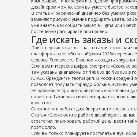
композиции, типографии и владение программами P
дизайнером можно, если вы умеете быстро наход
В статье «Графический дизайнер без умения рисо
заменяют рисунок: умение подбирать цвета, рабо
уже знаете, как собрать макет в Figma или Sketc
постепенно расширяйте портфолио.
Где искать заказы и с
Поиск первых заказов – часто самая страшная час
платформы, способы и лайфхаки 2025» перечисле
сервисы Freelance.ru. Главное – создать яркую в
Если вам интересна цифра, смотрите «Сколько з
Там указаны диапазоны от $40 000 до $80 000 в г
(UI/UX, брендинг) и география. В России средний 
позволяет получать гораздо больше, если вы уме
Не забывайте про дополнительные источники дохо
новичков. Такие «пассивные» варианты позволяю
клиентов.
Сложности в работе дизайнера часто связаны с 
Статья «Сложности в работе дизайнера: главные
стратегии: планировать рабочий день, вести тай
портфолио.
Если вы только планируете поступать в вуз, обр