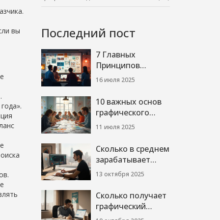
азчика.
Последний пост
сли вы
7 Главных
Принципов
Графики и
ие
16 июля 2025
Верстки: Простые
.
Правила для
10 важных основ
года».
Крутого Дизайна
графического
ация
дизайна для
иланс
11 июля 2025
начинающих и
профи
ие
Сколько в среднем
поиска
зарабатывает
графический
13 октября 2025
ов.
дизайнер в
ые
2025году:
влять
Сколько получает
зарплата, факторы
графический
и регионы
дизайнер в США: