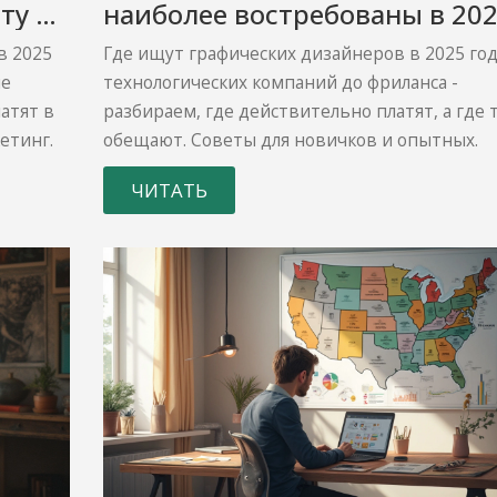
ту и
наиболее востребованы в 20
025
году
в 2025
Где ищут графических дизайнеров в 2025 год
ые
технологических компаний до фриланса -
атят в
разбираем, где действительно платят, а где 
етинг.
обещают. Советы для новичков и опытных.
ЧИТАТЬ