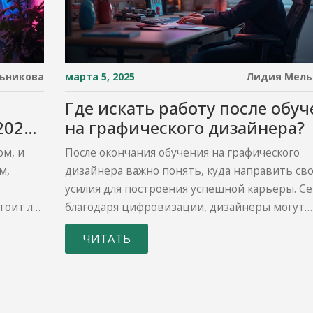
ьникова
марта 5, 2025
Лидия Мель
Где искать работу после обу
2024
на графического дизайнера?
тные
ом, и
После окончания обучения на графического
м,
дизайнера важно понять, куда направить св
усилия для построения успешной карьеры. Се
тоит ли
благодаря цифровизации, дизайнеры могут
еменные
работать не только в классических агентствах
ЧИТАТЬ
боты. В
заниматься фрилансом или создавать собст
еты и
проекты. Для достижения успеха стоит обрат
может
внимание на формирование сильного портф
и в
активное использование профессиональных