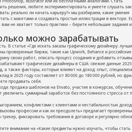
hotoshop, Illustrator или их бесплатными аналогами. Стать
ить решения, любите экспериментировать и умеете слушать зак
вать: реально ли начать карьеру?» мы разбираем, какие умения
тать с макетами и создавать простые иллюстрации в векторе. Е
h, вам не хватает только практики – берите небольшие задания и
колько можно зарабатывать
ть. В статье «Где искать заказы графическому дизайнеру: лучш
ны проверенные биржи, такие как Upwork, Behance и российские
итрину своих работ, описать процесс создания и добавить отзывы
арабатывают графические дизайнеры в США: свежие данные 2025 
од, а также факторы, которые влияют на доход: опыт, специализ
оклад в 2025 году составляет от 80 000 до 180 000 рублей, но фр
ете продавать себя.
да: продажа шаблонов на Envato, участие в конкурсах, обучен
т увеличить суммарный заработок без постоянного стресса от 
выгоранием, конфликтами с клиентами и нестабильностью доход
 вызовы профессии и как их преодолеть» предлагает проверенн
м‑трекер, фиксировать требования в договоре и регулярно обно
атите внимание на «Какие предметы нужно изучать, чтобы стать