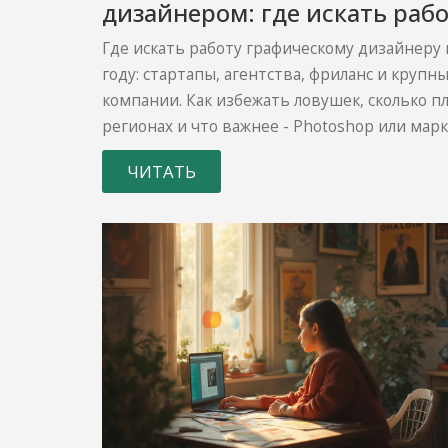
дизайнером: где искать рабо
на кого ориентироваться в 2
Где искать работу графическому дизайнеру 
году
году: стартапы, агентства, фриланс и крупн
компании. Как избежать ловушек, сколько пл
регионах и что важнее - Photoshop или марк
ЧИТАТЬ