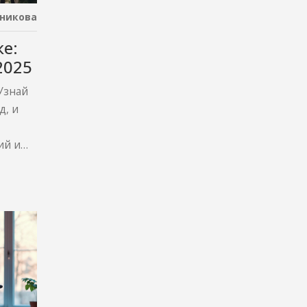
никова
е:
2025
Узнай
д, и
ий и
ех, кто