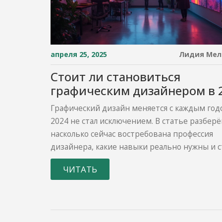
апреля 25, 2025
Лидия Мел
Стоит ли становиться
графическим дизайнером в 
году: главные тренды и чес
Графический дизайн меняется с каждым год
ответы
2024 не стал исключением. В статье разберё
насколько сейчас востребована профессия
дизайнера, какие навыки реально нужны и с
начинать карьеру с нуля. Узнаете про совр
ЧИТАТЬ
тенденции, зарплаты и подводные камни ра
статье — только честные факты, свежие сов
примеры из реальной жизни. Материал по
принять осознанное решение: стоит ли идт