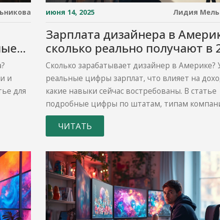
ьникова
июня 14, 2025
Лидия Мель
Зарплата дизайнера в Америк
ные
сколько реально получают в 
а?
Сколько зарабатывает дизайнер в Америке? 
и и
реальные цифры зарплат, что влияет на дохо
тье для
какие навыки сейчас востребованы. В статье
подробные цифры по штатам, типам компан
тенденциям рынка. Поделюсь советами для т
ЧИТАТЬ
хочет повысить свой доход и работать с
американскими заказчиками в 2025 году.