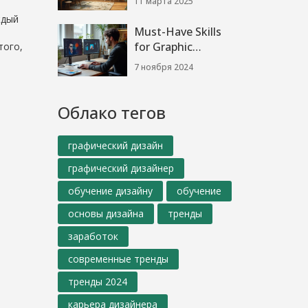
11 марта 2025
новичков
2024?
ждый
Must-Have Skills
for Graphic
того,
Designers: Is
7 ноября 2024
Photoshop
Essential?
Облако тегов
графический дизайн
графический дизайнер
обучение дизайну
обучение
основы дизайна
тренды
заработок
современные тренды
тренды 2024
карьера дизайнера