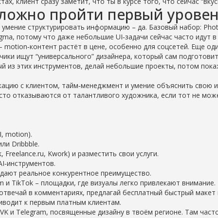
х, клиент сразу заметит, что ты в курсе того, что сейчас “вкус
сложно пройти первый урове
о умение структурировать информацию – да. Базовый набор: Pho
Figma, потому что даже небольшие UI‑задачи сейчас часто идут в
 – motion‑контент растёт в цене, особенно для соцсетей. Еще од
зчики ищут “универсального” дизайнера, который сам подготови
дый из этих инструментов, делай небольшие проекты, потом пока
кацию с клиентом, тайм‑менеджмент и умение объяснить свою 
асто отказываются от талантливого художника, если тот не мож
, motion).
и Dribbble.
Freelance.ru, Kwork) и разместить свои услуги.
AI‑инструментов.
е дают реальное конкурентное преимущество.
am и TikTok – площадки, где визуалы легко привлекают внимание.
 отвечай в комментариях, предлагай бесплатный быстрый макет 
риводит к первым платным клиентам.
VK и Telegram, посвященные дизайну в твоём регионе. Там част