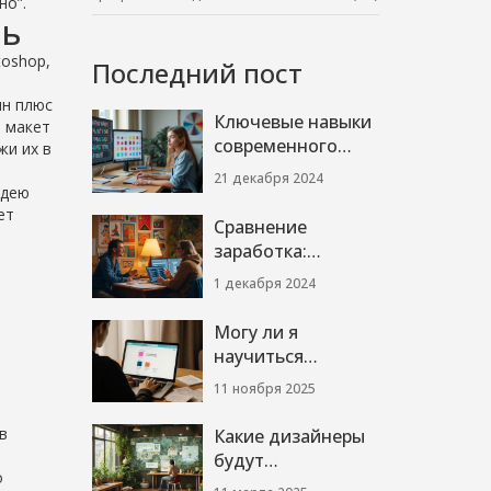
но”.
нь
toshop,
Последний пост
ин плюс
Ключевые навыки
т макет
современного
жи их в
графического
21 декабря 2024
идею
дизайнера
ет
Сравнение
заработка:
Графический
1 декабря 2024
дизайнер и веб-
дизайнер
Могу ли я
научиться
графическому
11 ноября 2025
дизайну
самостоятельно?
в
Какие дизайнеры
Практическое
будут
руководство для
о
востребованы в