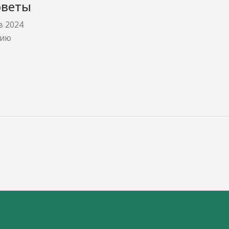
оветы
в 2024
нию