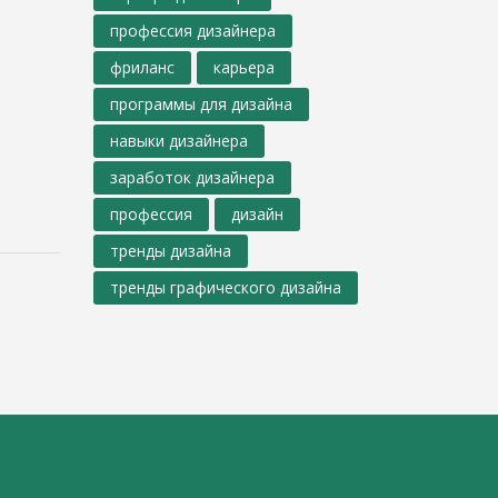
профессия дизайнера
фриланс
карьера
программы для дизайна
навыки дизайнера
заработок дизайнера
профессия
дизайн
тренды дизайна
тренды графического дизайна