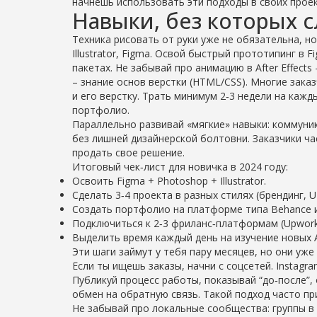
начнешь использовать эти подходы в своих проекта
Навыки, без которых 
Техника рисовать от руки уже не обязательна, н
Illustrator, Figma. Освой быстрый прототипинг в 
пакетах. Не забывай про анимацию в After Effects
– знание основ верстки (HTML/CSS). Многие зака
и его верстку. Трать минимум 2‑3 недели на каж
портфолио.
Параллельно развивай «мягкие» навыки: коммуни
без лишней дизайнерской болтовни. Заказчики ч
продать свое решение.
Итоговый чек‑лист для новичка в 2024 году:
Освоить Figma + Photoshop + Illustrator.
Сделать 3‑4 проекта в разных стилях (брендинг, UI
Создать портфолио на платформе типа Behance ил
Подключиться к 2‑3 фриланс‑платформам (Upwork, 
Выделить время каждый день на изучение новых 
Эти шаги займут у тебя пару месяцев, но они уж
Если ты ищешь заказы, начни с соцсетей. Instagr
Публикуй процесс работы, показывай “до‑после”,
обмен на обратную связь. Такой подход часто п
Не забывай про локальные сообщества: группы в 