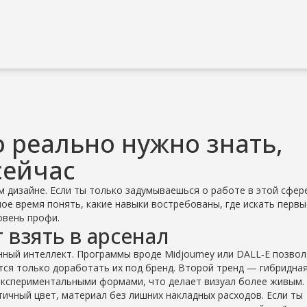
о реально нужно знать,
сейчас
м дизайне. Если ты только задумываешься о работе в этой сфер
мое время понять, какие навыки востребованы, где искать первы
овень профи.
 взять в арсенал
енный интеллект. Программы вроде Midjourney или DALL‑E позво
ётся только доработать их под бренд. Второй тренд — гибридна
экспериментальными формами, что делает визуал более живым.
ичный цвет, материал без лишних накладных расходов. Если ты