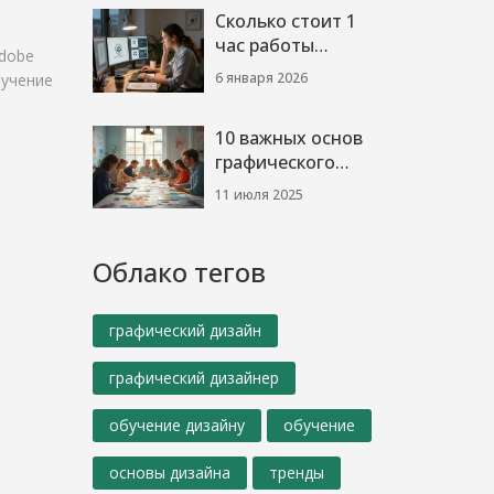
разбор
Сколько стоит 1
час работы
Adobe
графического
6 января 2026
бучение
дизайнера в 2026
году
10 важных основ
графического
дизайна для
11 июля 2025
начинающих и
профи
Облако тегов
графический дизайн
графический дизайнер
обучение дизайну
обучение
основы дизайна
тренды