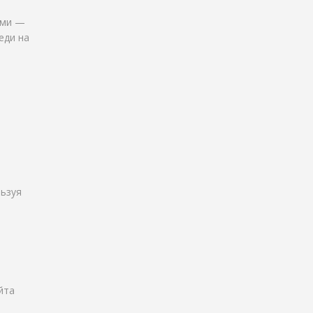
ими —
еди на
льзуя
йта