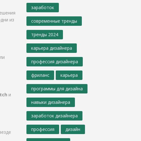
заработок
решения
одни из
современные тренды
тренды 2024
карьера дизайнера
ли
профессия дизайнера
фриланс
карьера
программы для дизайна
tch
и
навыки дизайнера
заработок дизайнера
профессия
дизайн
везде