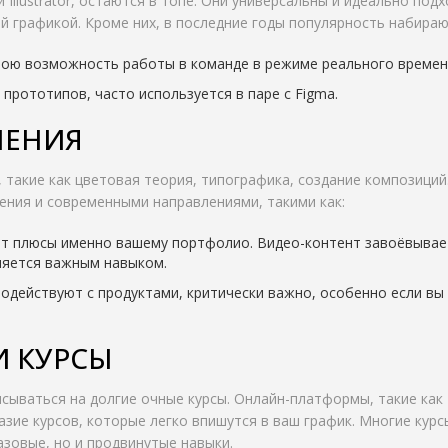
 Illustrator, остаются в топе. Они универсальны и идеально под
й графикой. Кроме них, в последние годы популярность набираю
вою возможность работы в команде в режиме реального времен
прототипов, часто используется в паре с Figma.
ЛЕНИЯ
такие как цветовая теория, типографика, создание композиций
ения и современными направлениями, такими как:
т плюсы именно вашему портфолио. Видео-контент завоёвывае
ляется важным навыком.
одействуют с продуктами, критически важно, особенно если вы
 КУРСЫ
сываться на долгие очные курсы. Онлайн-платформы, такие как
разие курсов, которые легко впишутся в ваш график. Многие кур
зовые, но и продвинутые навыки.