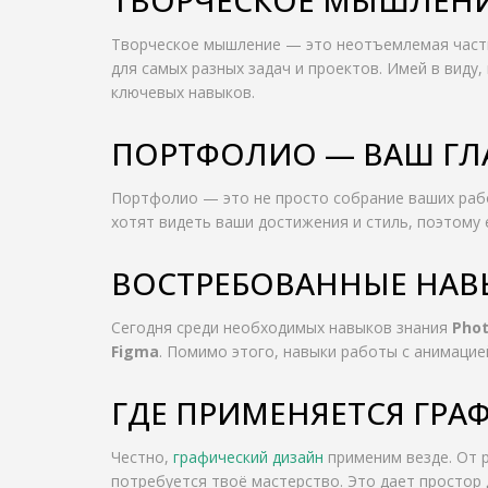
Творческое мышление — это неотъемлемая часть
для самых разных задач и проектов. Имей в виду
ключевых навыков.
ПОРТФОЛИО — ВАШ ГЛ
Портфолио — это не просто собрание ваших рабо
хотят видеть ваши достижения и стиль, поэтому
ВОСТРЕБОВАННЫЕ НАВ
Сегодня среди необходимых навыков знания
Pho
Figma
. Помимо этого, навыки работы с анимаци
ГДЕ ПРИМЕНЯЕТСЯ ГРА
Честно,
графический дизайн
применим везде. От р
потребуется твоё мастерство. Это дает простор 