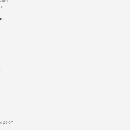
ходят
т:
и.
.
т
сы дают