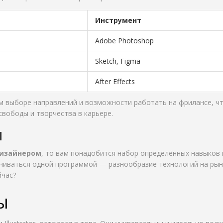
Инструмент
Adobe Photoshop
Sketch, Figma
After Effects
 выборе направлений и возможности работать на фрилансе, ч
свободы и творчества в карьере.
ы
изайнером
, то вам понадобится набор определённых навыков 
ичиваться одной программой — разнообразие технологий на рын
йчас?
Ы