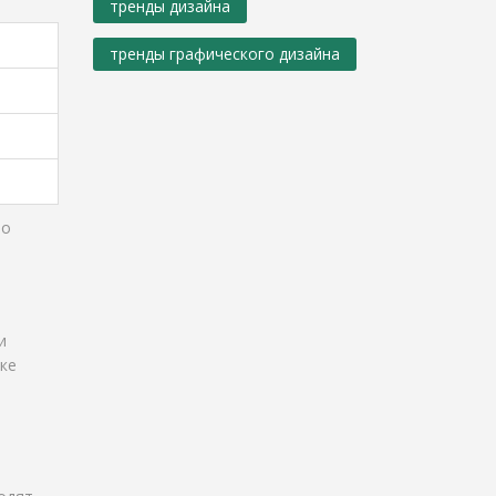
тренды дизайна
тренды графического дизайна
то
и
ке