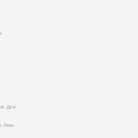
я
ы
в. Да и
. Лишь