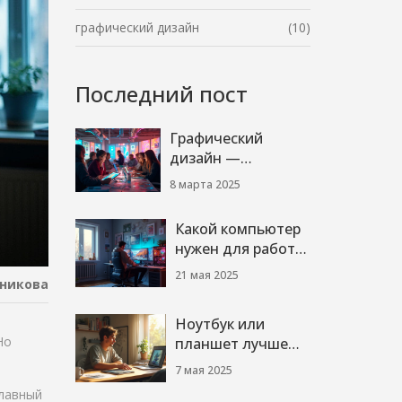
графический дизайн
(10)
Последний пост
Графический
дизайн —
высокооплачиваемая
8 марта 2025
работа?
Какой компьютер
нужен для работы
с графикой:
21 мая 2025
никова
практические
советы
Ноутбук или
Но
планшет лучше
для графического
7 мая 2025
дизайна: честный
главный