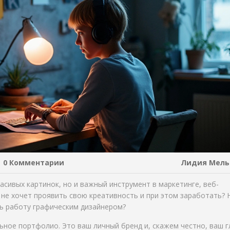
0 Комментарии
Лидия Мель
асивых картинок, но и важный инструмент в маркетинге, веб-
о не хочет проявить свою креативность и при этом заработать? 
ить работу графическим дизайнером?
ьное портфолио. Это ваш личный бренд и, скажем честно, ваш 