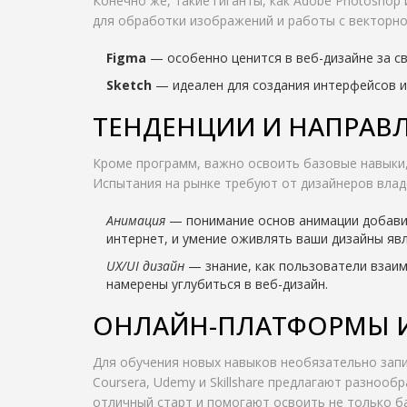
Конечно же, такие гиганты, как Adobe Photoshop и
для обработки изображений и работы с векторно
Figma
— особенно ценится в веб-дизайне за с
Sketch
— идеален для создания интерфейсов и 
ТЕНДЕНЦИИ И НАПРАВ
Кроме программ, важно освоить базовые навыки, 
Испытания на рынке требуют от дизайнеров влад
Анимация
— понимание основ анимации добави
интернет, и умение оживлять ваши дизайны яв
UX/UI дизайн
— знание, как пользователи взаим
намерены углубиться в веб-дизайн.
ОНЛАЙН-ПЛАТФОРМЫ И
Для обучения новых навыков необязательно запи
Coursera, Udemy и Skillshare предлагают разнооб
отличный старт и помогают освоить не только ба