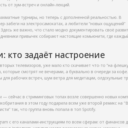
ть от зум-встреч и онлайн-лекций.
ахматные турниры, но теперь с дополненной реальностью. В
ер-забеги на электросамокатах, а любители “новых ощущений”
 Здесь же важно, что стало модно документировать своё развит
ые дневники привычек собирают настоящие комьюнити, где кажды
и: кто задаёт настроение
вторых телевизоров, уже мало кто скачивает что-то “на флешку
, которые смотрят не вечерами, а буквально в очереди за кофе.
 для рабочих встреч, шум ветра для медитации, олдскульные тр
и — сейчас в стриминговых топах возле совершенно новых ком
икобритания в этом году подарила всем уже второй ремикс на "B
исти” так, что группа вновь попала в топ Spotify.
ram с его каналами-инструкциям по всем сферам: от финансов 