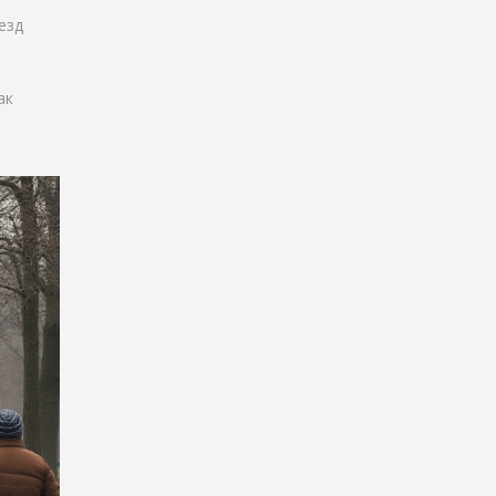
езд
ак