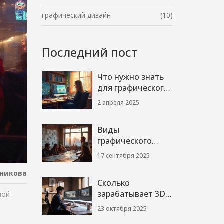
графический дизайн
(10)
Последний пост
Что нужно знать
для графического
дизайнера?
2 апреля 2025
Виды
графического
дизайна: полный
17 сентября 2025
список
никова
направлений с
Сколько
примерами и
зарабатывает 3D
ной
навыками (2025)
визуализатор в
23 октября 2025
США? Полный