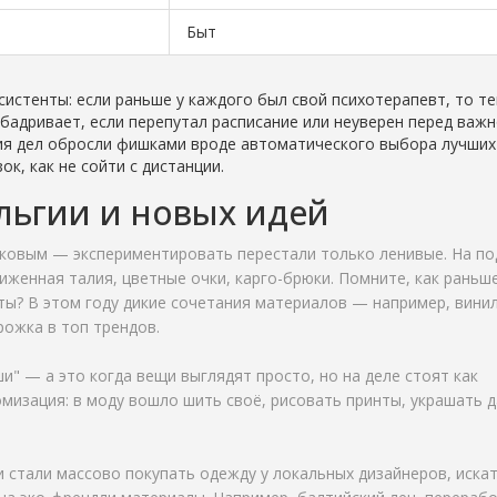
Быт
истенты: если раньше у каждого был свой психотерапевт, то те
бадривает, если перепутал расписание или неуверен перед важ
ния дел обросли фишками вроде автоматического выбора лучших
к, как не сойти с дистанции.
альгии и новых идей
наковым — экспериментировать перестали только ленивые. На п
иженная талия, цветные очки, карго-брюки. Помните, как раньш
ты? В этом году дикие сочетания материалов — например, винил
рожка в топ трендов.
" — а это когда вещи выглядят просто, но на деле стоят как
омизация: в моду вошло шить своё, рисовать принты, украшать 
 стали массово покупать одежду у локальных дизайнеров, иска