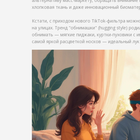
альтернативу масс-маркету, обращать внимание 
хлопковая ткань и даже инновационный биоматер
Кстати, с приходом нового TikTok-фильтра можн
на улицах. Тренд "обнимашки" (hugging style) ро
обнимать — мягкие пиджаки, куртки-пуховики с и
самой яркой расцветкой носков — идеальный лук