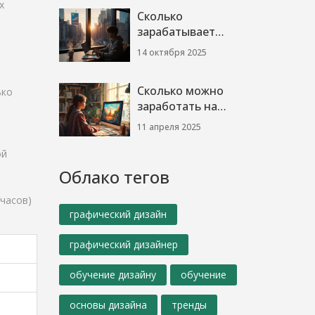
обзор зарплат
х
Сколько
2025
зарабатывает
дизайнер в
14 октября 2025
Нью‑Йорке?
Реальные цифры
Сколько можно
ько
2025
заработать на
фрилансе
11 апреля 2025
графическому
дизайнеру?
ой
Облако тегов
 часов)
графический дизайн
графический дизайнер
обучение дизайну
обучение
основы дизайна
тренды