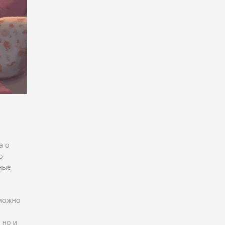
а о
о
ные
 можно
 но и