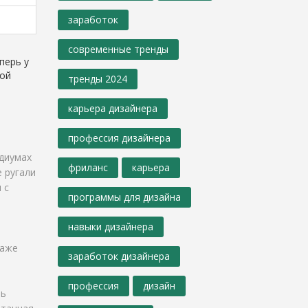
заработок
современные тренды
перь у
ной
тренды 2024
карьера дизайнера
профессия дизайнера
одиумах
фриланс
карьера
е ругали
 с
программы для дизайна
навыки дизайнера
даже
заработок дизайнера
профессия
дизайн
ть