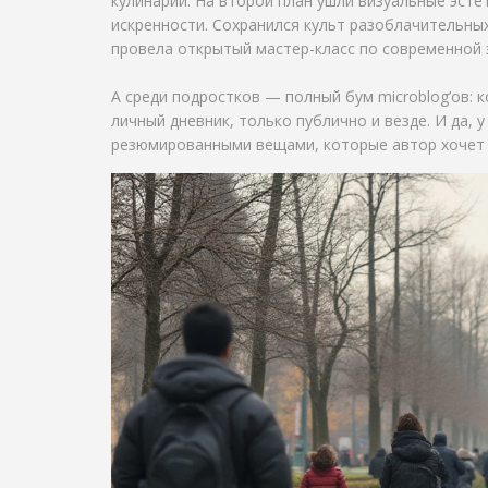
кулинарии. На второй план ушли визуальные эстет
искренности. Сохранился культ разоблачительных 
провела открытый мастер-класс по современной 
А среди подростков — полный бум microblog’ов: к
личный дневник, только публично и везде. И да, 
резюмированными вещами, которые автор хочет 