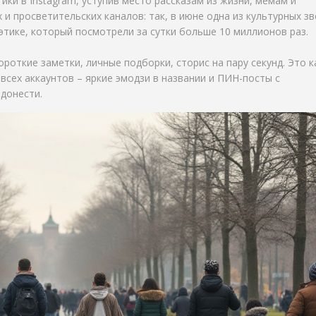
ики в Instagram, уступив место рассказам из жизни, мемам и
и просветительских каналов: так, в июне одна из культурных зв
этике, который посмотрели за сутки больше 10 миллионов раз.
ороткие заметки, личные подборки, сторис на пару секунд. Это к
у всех аккаунтов – яркие эмодзи в названии и ПИН-посты с
донести.