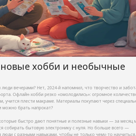
 новые хобби и необычные
 люди вечерами? Нет, 2024-й напомнил, что творчество и забот
мфорта. Офлайн-хобби резко «омолодились»: огромное количеств
чи, учится плести макраме. Материалы покупают через специаль
ли можно брать напрокат?
которые быстро дают понятные и полезные навыки — за месяц
я собирать бытовую электронику с нуля. Но больше всего —
я люди с разными навыками, чтобы не только чему-то научиться,