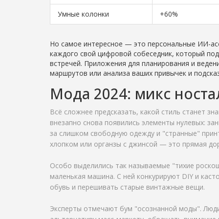
Умные колонки
+60%
Но самое интересное — это персональные ИИ-асс
каждого свой цифровой собеседник, который под
встречей. Приложения для планирования и веде
маршрутов или анализа ваших привычек и подсказо
Мода 2024: микс ност
Всё сложнее предсказать, какой стиль станет з
внезапно снова появились элементы нулевых: зан
за слишком свободную одежду и "странные" прин
хлопком или органзы с джинсой — это прямая до
Особо выделились так называемые "тихие роскоши
маленькая машина. С ней конкурируют DIY и каст
обувь и перешивать старые винтажные вещи.
Эксперты отмечают бум "осознанной моды". Люди