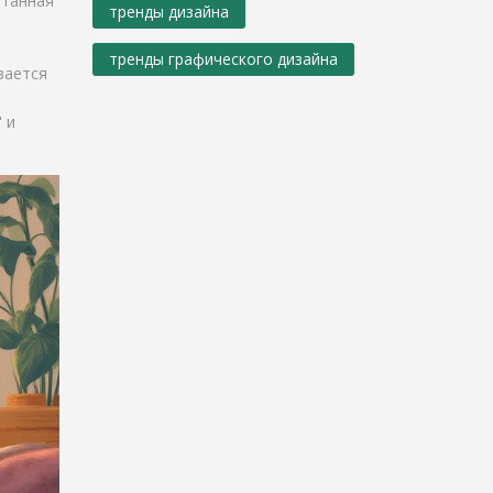
отанная
тренды дизайна
тренды графического дизайна
вается
 и