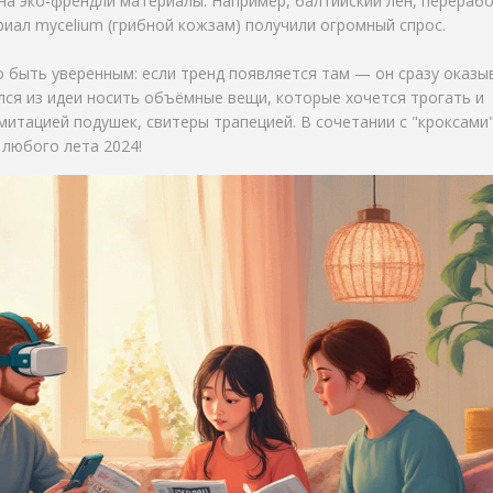
на эко-френдли материалы. Например, балтийский лен, перераб
иал mycelium (грибной кожзам) получили огромный спрос.
о быть уверенным: если тренд появляется там — он сразу оказы
дился из идеи носить объёмные вещи, которые хочется трогать и
митацией подушек, свитеры трапецией. В сочетании с "кроксами"
 любого лета 2024!