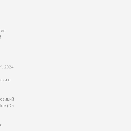
ие:
й
”. 2024
еки в
позиций
lue (Da
до