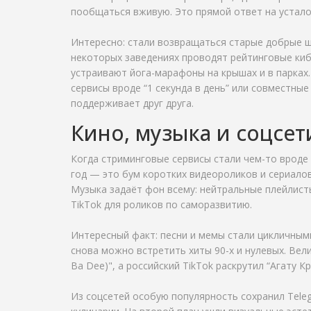
пообщаться вживую. Это прямой ответ на усталос
Интересно: стали возвращаться старые добрые ш
некоторых заведениях проводят рейтинговые киб
устраивают йога-марафоны на крышах и в парках.
сервисы вроде “1 секунда в день” или совместн
поддерживает друг друга.
Кино, музыка и соцсет
Когда стриминговые сервисы стали чем-то вроде 
год — это бум коротких видеороликов и сериалов
Музыка задаёт фон всему: нейтральные плейлисты
TikTok для роликов по саморазвитию.
Интересный факт: песни и мемы стали цикличным
снова можно встретить хиты 90-х и нулевых. Вел
Ba Dee)", а российский TikTok раскрутил “Агату Кр
Из соцсетей особую популярность сохранил Teleg